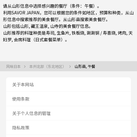
请从山形信息中选择感兴趣的餐厅（条件：午餐）。
利用SAVOR JAPAN，您可以根据您的条件如地区，预算和种类，从山
形信息中搜索推荐的美食餐厅。从
山形县
搜索美食餐厅。
山形包括
山形
, 藏王温泉, 山寺的美食餐厅信息。
山形推荐的料理种类是
寿司
,
生鱼片
,
铁板烧
,
涮涮锅 / 寿喜烧
,
烤肉
,
天
妇罗
,
会席料理（日式套餐菜单）
。
风味日本
本州北部（东北地区）
山形县, 午餐
关于本网站
使用条款
关于个人信息的管理
隐私政策