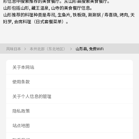
形信息中搜索推荐的美食餐厅。从
山形县
搜索美食餐厅。
山形包括
山形
, 藏王温泉, 山寺的美食餐厅信息。
山形推荐的料理种类是
寿司
,
生鱼片
,
铁板烧
,
涮涮锅 / 寿喜烧
,
烤肉
,
天
妇罗
,
会席料理（日式套餐菜单）
。
风味日本
本州北部（东北地区）
山形县, 免费WiFi
关于本网站
使用条款
关于个人信息的管理
隐私政策
站点地图