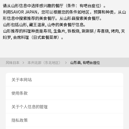
请从山形信息中选择感兴趣的餐厅（条件：有吧台座位）。
利用SAVOR JAPAN，您可以根据您的条件如地区，预算和种类，从山
形信息中搜索推荐的美食餐厅。从
山形县
搜索美食餐厅。
山形包括
山形
, 藏王温泉, 山寺的美食餐厅信息。
山形推荐的料理种类是
寿司
,
生鱼片
,
铁板烧
,
涮涮锅 / 寿喜烧
,
烤肉
,
天
妇罗
,
会席料理（日式套餐菜单）
。
风味日本
本州北部（东北地区）
山形县, 有吧台座位
关于本网站
使用条款
关于个人信息的管理
隐私政策