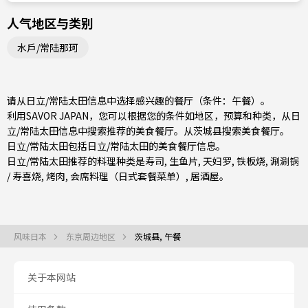
人气地区与类别
水戶/常陆那珂
请从日立/常陆太田信息中选择感兴趣的餐厅（条件：午餐）。
利用SAVOR JAPAN，您可以根据您的条件如地区，预算和种类，从日
立/常陆太田信息中搜索推荐的美食餐厅。从
茨城县
搜索美食餐厅。
日立/常陆太田包括
日立/常陆太田
的美食餐厅信息。
日立/常陆太田推荐的料理种类是
寿司
,
生鱼片
,
天妇罗
,
铁板烧
,
涮涮锅
/ 寿喜烧
,
烤肉
,
会席料理（日式套餐菜单）
,
居酒屋
。
风味日本
东京周边地区
茨城县, 午餐
关于本网站