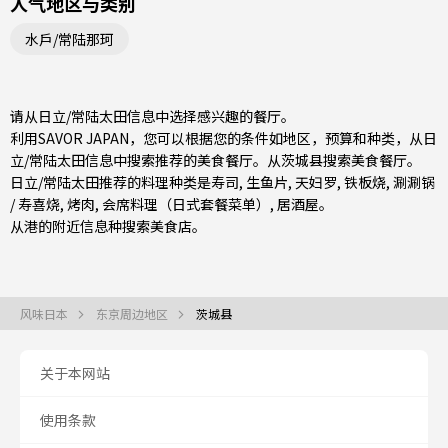
人气地区与类别
水戶/常陆那珂
请从日立/常陆太田信息中选择感兴趣的餐厅。
利用SAVOR JAPAN，您可以根据您的条件如地区，预算和种类，从日
立/常陆太田信息中搜索推荐的美食餐厅。从
茨城县
搜索美食餐厅。
日立/常陆太田推荐的料理种类是
寿司
,
生鱼片
,
天妇罗
,
铁板烧
,
涮涮锅
/ 寿喜烧
,
烤肉
,
会席料理（日式套餐菜单）
,
居酒屋
。
从港的附近信息种搜索美食店。
风味日本
东京周边地区
茨城县
关于本网站
使用条款