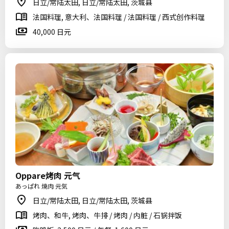
日立/常陆太田, 日立/常陆太田, 茨城县
法国料理, 意大利、法国料理 / 法国料理 / 西式创作料理
40,000 日元
Oppare烤肉 元气
あっぱれ 焼肉 元気
日立/常陆太田, 日立/常陆太田, 茨城县
烤肉、和牛, 烤肉、牛排 / 烤肉 / 内脏 / 石锅拌饭