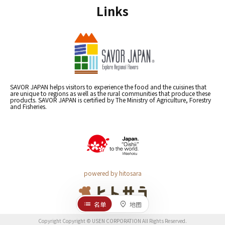
Links
SAVOR JAPAN helps visitors to experience the food and the cuisines that
are unique to regions as well as the rural communities that produce these
products. SAVOR JAPAN is certified by The Ministry of Agriculture, Forestry
and Fisheries.
powered by hitosara
名单
地图
Copyright Copyright © USEN CORPORATION All Rights Reserved.