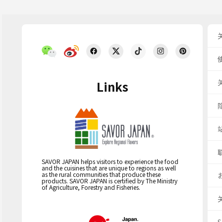
Links
SAVOR JAPAN helps visitors to experience the food
and the cuisines that are unique to regions as well
as the rural communities that produce these
products. SAVOR JAPAN is certified by The Ministry
of Agriculture, Forestry and Fisheries.