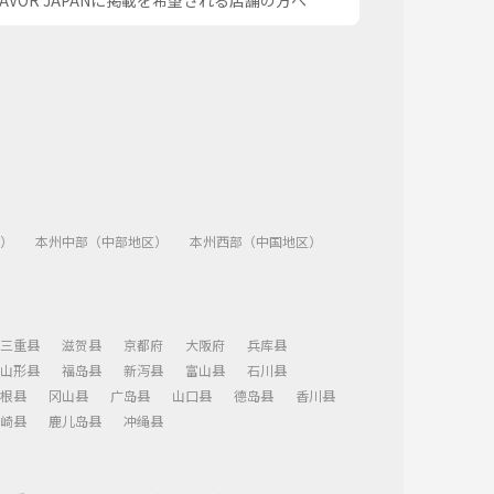
SAVOR JAPANに掲載を希望される店舗の方へ
）
本州中部（中部地区）
本州西部（中国地区）
三重县
滋贺县
京都府
大阪府
兵库县
山形县
福岛县
新泻县
富山县
石川县
根县
冈山县
广岛县
山口县
德岛县
香川县
崎县
鹿儿岛县
冲绳县