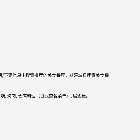
古河/下妻信息中搜索推荐的美食餐厅。从
茨城县
搜索美食餐
喜烧
,
烤肉
,
会席料理（日式套餐菜单）
,
居酒屋
。