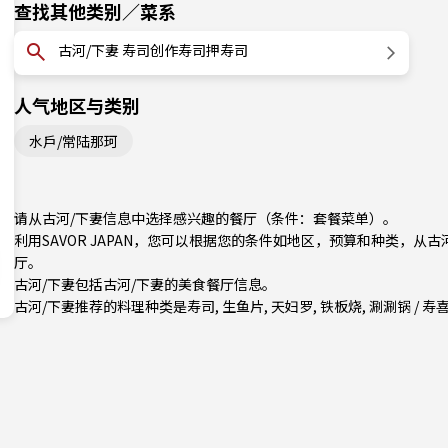
查找其他类别／菜系
古河/下妻 寿司创作寿司押寿司
人气地区与类别
水戶/常陆那珂
请从古河/下妻信息中选择感兴趣的餐厅（条件：套餐菜单）。
利用SAVOR JAPAN，您可以根据您的条件如地区，预算和种类，从
厅。
古河/下妻包括
古河/下妻
的美食餐厅信息。
古河/下妻推荐的料理种类是
寿司
,
生鱼片
,
天妇罗
,
铁板烧
,
涮涮锅 / 寿