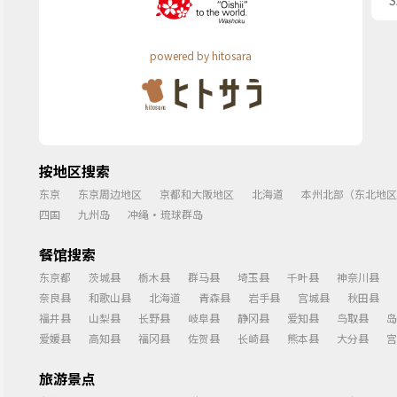
powered by hitosara
按地区搜索
东京
东京周边地区
京都和大阪地区
北海道
本州北部（东北地区
四国
九州岛
冲绳・琉球群岛
餐馆搜索
东京都
茨城县
栃木县
群马县
埼玉县
千叶县
神奈川县
奈良县
和歌山县
北海道
青森县
岩手县
宫城县
秋田县
福井县
山梨县
长野县
岐阜县
静冈县
爱知县
鸟取县
岛
爱媛县
高知县
福冈县
佐贺县
长崎县
熊本县
大分县
宫
旅游景点