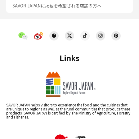
SAVOR JAPANに掲載を希望される店舗の方へ
Links
SAVOR JAPAN helps visitors to experience the food and the cuisines that
are unique to regions as well as the rural communities that produce these
products. SAVOR JAPAN is certified by The Ministry of Agriculture, Forestry
and Fisheries.