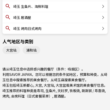
埼玉 生鱼片、海鲜料理
埼玉 居酒屋
埼玉 烤肉日式烤肉
人气地区与类别
大宫站
浦和站
请从埼玉信息中选择感兴趣的餐厅（条件：吸烟区）。
利用SAVOR JAPAN，您可以根据您的条件如地区，预算和种类，从埼
玉信息中搜索推荐的美食餐厅。从
埼玉县
搜索美食餐厅。
埼玉包括
埼玉新都心
,
大宫
,
大宫站
, 大宫盆栽美术馆的美食餐厅信息。
埼玉推荐的料理种类是
寿司
,
生鱼片
,
天妇罗
,
铁板烧
,
涮涮锅 / 寿喜烧
,
烤肉
,
会席料理（日式套餐菜单）
,
居酒屋
。