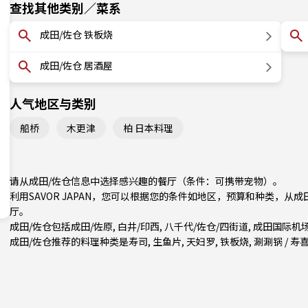
查找其他类别／菜系
成田/佐仓 铁板烧
成田/佐仓 居酒屋
人气地区与类别
船桥
木更津
柏 日本料理
请从成田/佐仓信息中选择感兴趣的餐厅（条件：可携带宠物）。
利用SAVOR JAPAN，您可以根据您的条件如地区，预算和种类，从
厅。
成田/佐仓包括
成田/佐原
,
白井/印西
,
八千代/佐仓/四街道
, 成田国际机
成田/佐仓推荐的料理种类是
寿司
,
生鱼片
,
天妇罗
,
铁板烧
,
涮涮锅 / 寿