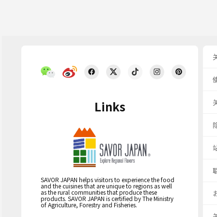
Links
SAVOR JAPAN helps visitors to experience the food
and the cuisines that are unique to regions as well
as the rural communities that produce these
products. SAVOR JAPAN is certified by The Ministry
of Agriculture, Forestry and Fisheries.