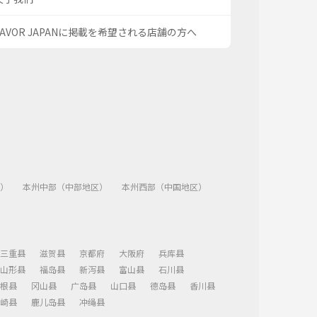
SAVOR JAPANに掲載を希望される店舗の方へ
）
本州中部（中部地区）
本州西部（中国地区）
三重县
滋贺县
京都府
大阪府
兵库县
山形县
福岛县
新泻县
富山县
石川县
根县
冈山县
广岛县
山口县
德岛县
香川县
崎县
鹿儿岛县
冲绳县