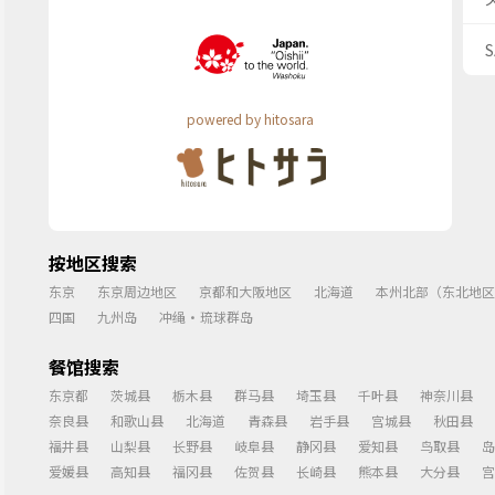
powered by hitosara
按地区搜索
东京
东京周边地区
京都和大阪地区
北海道
本州北部（东北地区
四国
九州岛
冲绳・琉球群岛
餐馆搜索
东京都
茨城县
栃木县
群马县
埼玉县
千叶县
神奈川县
奈良县
和歌山县
北海道
青森县
岩手县
宫城县
秋田县
福井县
山梨县
长野县
岐阜县
静冈县
爱知县
鸟取县
岛
爱媛县
高知县
福冈县
佐贺县
长崎县
熊本县
大分县
宫