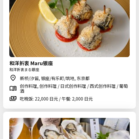
和洋折衷 Maru银座
和洋折衷まる銀座
新桥/汐留, 银座/有乐町/筑地, 东京都
创作料理, 创作料理 / 日式创作料理 / 西式创作料理 / 葡萄
酒
吃晚饭: 22,000 日元 / 午餐: 2,000 日元