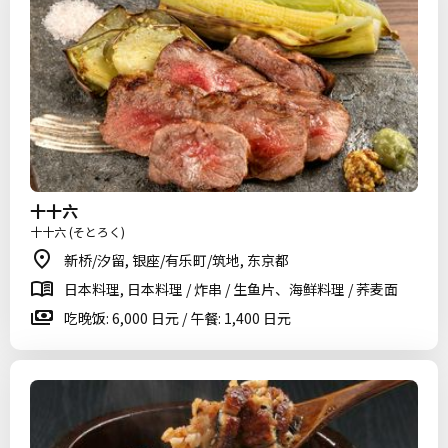
十十六
十十六 (そとろく)
新桥/汐留, 银座/有乐町/筑地, 东京都
日本料理, 日本料理 / 炸串 / 生鱼片、海鲜料理 / 荞麦面
吃晚饭: 6,000 日元 / 午餐: 1,400 日元