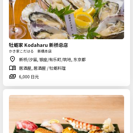
牡蛎家 Kodaharu 新桥总店
かき家こだはる 新橋本店
新桥/汐留, 银座/有乐町/筑地, 东京都
居酒屋, 居酒屋 / 牡蛎料理
6,000 日元