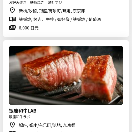
お好み焼き 鉄板焼き 縁むすび
新桥/汐留, 银座/有乐町/筑地, 东京都
铁板烧, 烤肉、牛排 / 御好烧 / 铁板烧 / 葡萄酒
6,000 日元
银座和牛LAB
銀座和牛ラボ
银座, 银座/有乐町/筑地, 东京都