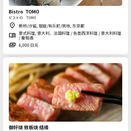
Bistro TOMO
ビストロ TOMO
新桥/汐留, 银座/有乐町/筑地, 东京都
意式料理, 意大利、法国料理 / 各类西洋料理 / 意大利料理
/ 葡萄酒
6,000 日元
御好烧 铁板烧 结缘