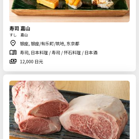
寿司 嘉山
すし 嘉山
银座, 银座/有乐町/筑地, 东京都
寿司, 日本料理 / 寿司 / 怀石料理 / 日本酒
12,000 日元