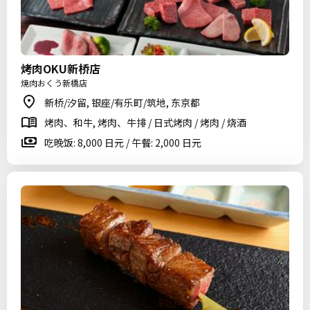
烤肉OKU新桥店
焼肉おくう新橋店
新桥/汐留, 银座/有乐町/筑地, 东京都
烤肉、和牛, 烤肉、牛排 / 日式烤肉 / 烤肉 / 烧酒
吃晚饭: 8,000 日元 / 午餐: 2,000 日元