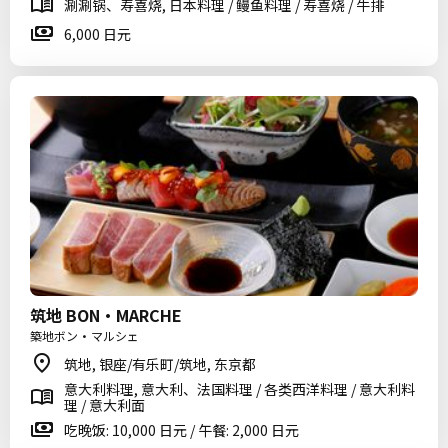
涮涮锅、寿喜烧, 日本料理 / 鳗鱼料理 / 寿喜烧 / 牛排
6,000 日元
筑地 BON・MARCHE
築地ボン・マルシェ
筑地, 银座/有乐町/筑地, 东京都
意大利料理, 意大利、法国料理 / 各类西洋料理 / 意大利料
理 / 意大利面
吃晚饭: 10,000 日元 / 午餐: 2,000 日元