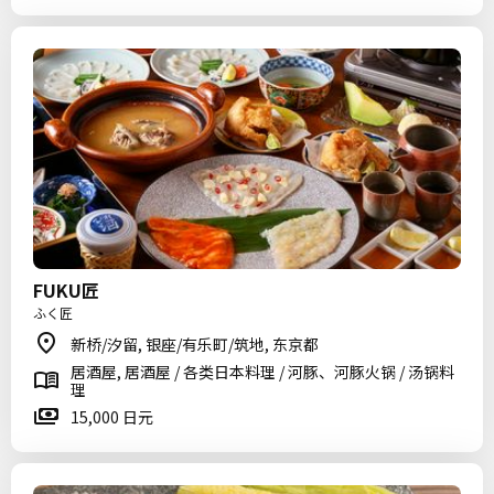
FUKU匠
ふく匠
新桥/汐留, 银座/有乐町/筑地, 东京都
居酒屋, 居酒屋 / 各类日本料理 / 河豚、河豚火锅 / 汤锅料
理
15,000 日元