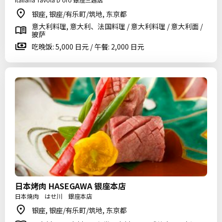
银座, 银座/有乐町/筑地, 东京都
意大利料理, 意大利、法国料理 / 意大利料理 / 意大利面 /
披萨
吃晚饭: 5,000 日元 / 午餐: 2,000 日元
日本烤肉 HASEGAWA 银座本店
日本焼肉 はせ川 銀座本店
银座, 银座/有乐町/筑地, 东京都