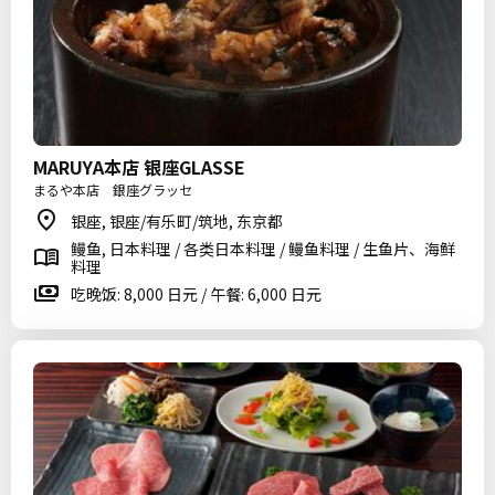
MARUYA本店 银座GLASSE
まるや本店 銀座グラッセ
银座, 银座/有乐町/筑地, 东京都
鳗鱼, 日本料理 / 各类日本料理 / 鳗鱼料理 / 生鱼片、海鲜
料理
吃晚饭: 8,000 日元 / 午餐: 6,000 日元