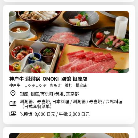
神户牛 涮涮锅 OMOKI 别馆 银座店
神戸牛 しゃぶしゃぶ おもき 離れ 銀座店
银座, 银座/有乐町/筑地, 东京都
涮涮锅、寿喜烧, 日本料理 / 涮涮锅 / 寿喜烧 / 会席料理
（日式套餐菜单）
吃晚饭: 8,000 日元 / 午餐: 3,000 日元