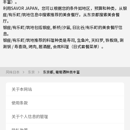
丰富）。
利用SAVOR JAPAN，您可以根据您的条件如地区，预算和种类，从银
座/有乐町/筑地信息中搜索推荐的美食餐厅。从
东京都
搜索美食餐
厅。
银座/有乐町/筑地包括
银座
,
新桥/汐留
,
日比谷/有乐町
的美食餐厅信
息。
银座/有乐町/筑地推荐的料理种类是
寿司
,
生鱼片
,
天妇罗
,
铁板烧
,
涮
涮锅 / 寿喜烧
,
烤肉
,
居酒屋
,
会席料理（日式套餐菜单）
。
风味日本
东京
东京都, 葡萄酒种类丰富
关于本网站
使用条款
关于个人信息的管理