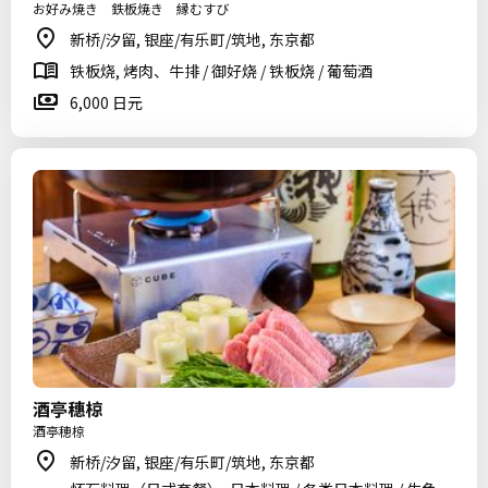
お好み焼き 鉄板焼き 縁むすび
新桥/汐留, 银座/有乐町/筑地, 东京都
铁板烧, 烤肉、牛排 / 御好烧 / 铁板烧 / 葡萄酒
6,000 日元
酒亭穗椋
酒亭穂椋
新桥/汐留, 银座/有乐町/筑地, 东京都