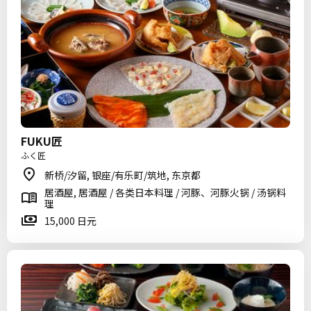
FUKU匠
ふく匠
新桥/汐留, 银座/有乐町/筑地, 东京都
居酒屋, 居酒屋 / 各类日本料理 / 河豚、河豚火锅 / 汤锅料
理
15,000 日元