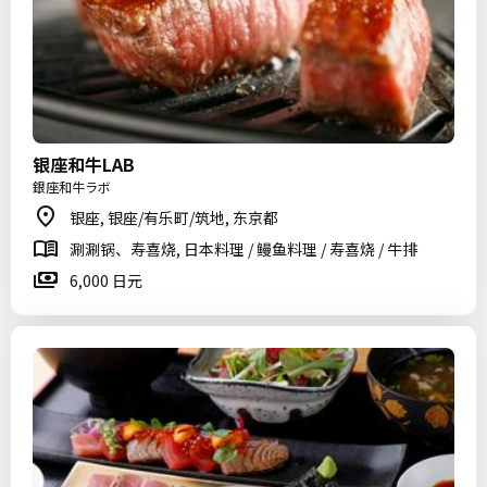
银座和牛LAB
銀座和牛ラボ
银座, 银座/有乐町/筑地, 东京都
涮涮锅、寿喜烧, 日本料理 / 鳗鱼料理 / 寿喜烧 / 牛排
6,000 日元