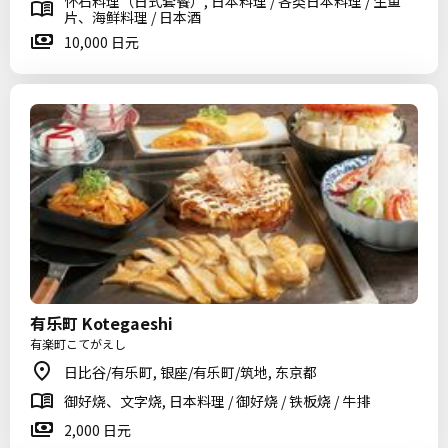
怀石料理（日式套餐）, 日本料理 / 各类日本料理 / 生鱼
片、海鲜料理 / 日本酒
10,000 日元
有乐町 Kotegaeshi
有楽町こてがえし
日比谷/有乐町, 银座/有乐町/筑地, 东京都
御好烧、文字烧, 日本料理 / 御好烧 / 铁板烧 / 牛排
2,000 日元