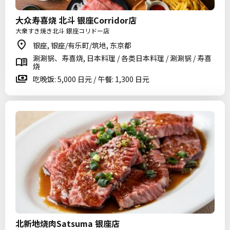
大众寿喜烧 北斗 银座Corridor店
大衆すき焼き北斗 銀座コリドー店
银座, 银座/有乐町/筑地, 东京都
涮涮锅、寿喜烧, 日本料理 / 各类日本料理 / 涮涮锅 / 寿喜
烧
吃晚饭: 5,000 日元 / 午餐: 1,300 日元
北新地烧肉Satsuma 银座店