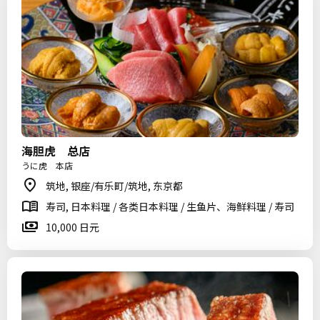
海胆虎 总店
うに虎 本店
筑地, 银座/有乐町/筑地, 东京都
寿司, 日本料理 / 各类日本料理 / 生鱼片、海鲜料理 / 寿司
10,000 日元