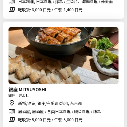
日本料理, 日本料理 / 炸串 / 生鱼片、海鲜料理 / 荞麦面
吃晚饭: 6,000 日元 / 午餐: 1,400 日元
银座 MITSUYOSHI
銀座 光よし
新桥/汐留, 银座/有乐町/筑地, 东京都
居酒屋, 居酒屋 / 各类日本料理 / 鳗鱼料理 / 烤串
吃晚饭: 8,000 日元 / 午餐: 5,000 日元