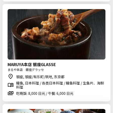
MARUYA本店 银座GLASSE
まるや本店 銀座グラッセ
银座, 银座/有乐町/筑地, 东京都
鳗鱼, 日本料理 / 各类日本料理 / 鳗鱼料理 / 生鱼片、海鲜
料理
吃晚饭: 8,000 日元 / 午餐: 6,000 日元