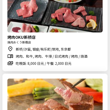
烤肉OKU新桥店
焼肉おくう新橋店
新桥/汐留, 银座/有乐町/筑地, 东京都
烤肉、和牛, 烤肉、牛排 / 日式烤肉 / 烤肉 / 烧酒
吃晚饭: 8,000 日元 / 午餐: 2,000 日元