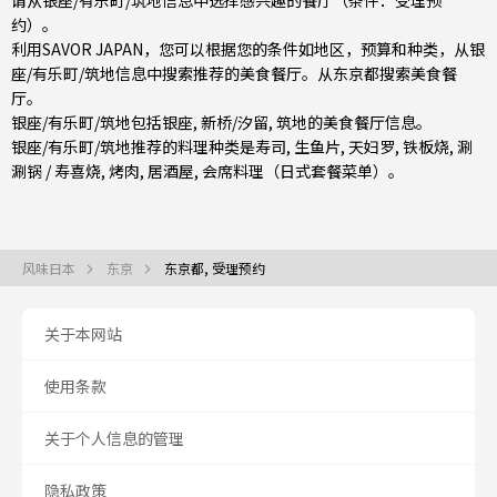
请从银座/有乐町/筑地信息中选择感兴趣的餐厅（条件：受理预
约）。
利用SAVOR JAPAN，您可以根据您的条件如地区，预算和种类，从银
座/有乐町/筑地信息中搜索推荐的美食餐厅。从
东京都
搜索美食餐
厅。
银座/有乐町/筑地包括
银座
,
新桥/汐留
,
筑地
的美食餐厅信息。
银座/有乐町/筑地推荐的料理种类是
寿司
,
生鱼片
,
天妇罗
,
铁板烧
,
涮
涮锅 / 寿喜烧
,
烤肉
,
居酒屋
,
会席料理（日式套餐菜单）
。
风味日本
东京
东京都, 受理预约
关于本网站
使用条款
关于个人信息的管理
隐私政策