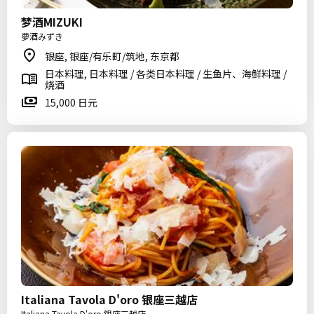
梦酒MIZUKI
夢酒みずき
银座, 银座/有乐町/筑地, 东京都
日本料理, 日本料理 / 各类日本料理 / 生鱼片、海鲜料理 /
烧酒
15,000 日元
Italiana Tavola D'oro 银座三越店
Italiana Tavola D'oro 銀座三越店