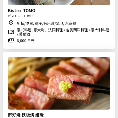
Bistro TOMO
ビストロ TOMO
新桥/汐留, 银座/有乐町/筑地, 东京都
意式料理, 意大利、法国料理 / 各类西洋料理 / 意大利料理
/ 葡萄酒
6,000 日元
御好烧 铁板烧 结缘