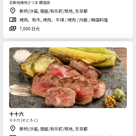
北新地焼肉さつま 銀座店
新桥/汐留, 银座/有乐町/筑地, 东京都
烤肉、和牛, 烤肉、牛排 / 烤肉 / 内脏 / 韩国料理
7,000 日元
十十六
十十六 (そとろく)
新桥/汐留, 银座/有乐町/筑地, 东京都