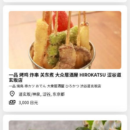
一品 烤鸡 炸串 关东煮 大众居酒屋 HIROKATSU 涩谷道
玄坂店
一品 焼鳥 串カツ おでん 大衆居酒屋 ひろかつ 渋谷道玄坂店
道玄坂/神泉, 涩谷, 东京都
3,000 日元