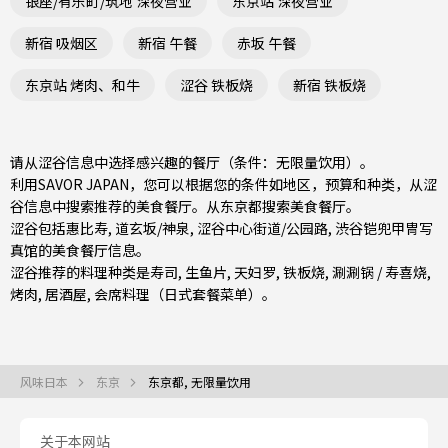
银座/有乐町/筑地 深夜营业
东京站 深夜营业
新宿 吸烟区
新宿 午餐
赤坂 午餐
东京站 烤肉、和牛
涩谷 铁板烧
新宿 铁板烧
请从涩谷信息中选择感兴趣的餐厅（条件：无限量饮用）。
利用SAVOR JAPAN，您可以根据您的条件如地区，预算和种类，从涩
谷信息中搜索推荐的美食餐厅。从
东京都
搜索美食餐厅。
涩谷包括
惠比寿
,
道玄坂/神泉
,
涩谷中心街道/公园路
, 渋谷铠兜甲冑写
真馆的美食餐厅信息。
涩谷推荐的料理种类是
寿司
,
生鱼片
,
天妇罗
,
铁板烧
,
涮涮锅 / 寿喜烧
,
烤肉
,
居酒屋
,
会席料理（日式套餐菜单）
。
风味日本
东京
东京都, 无限量饮用
关于本网站