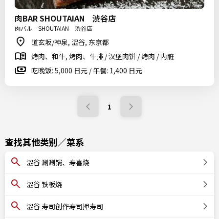
肉BAR SHOUTAIAN 渋谷店
肉バル SHOUTAIAN 渋谷店
道玄坂/神泉, 涩谷, 东京都
烤肉、和牛, 烤肉、牛排 / 汉堡肉饼 / 烤肉 / 内脏
吃晚饭: 5,000 日元 / 午餐: 1,400 日元
1
查找其他类别／菜系
涩谷 涮涮锅、寿喜烧
涩谷 铁板烧
涩谷 寿司创作寿司押寿司