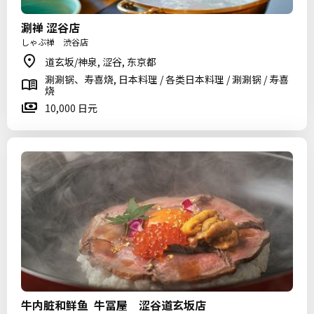
涮禅 涩谷店
しゃぶ禅 渋谷店
道玄坂/神泉, 涩谷, 东京都
涮涮锅、寿喜烧, 日本料理 / 各类日本料理 / 涮涮锅 / 寿喜
烧
10,000 日元
牛内脏和鲜鱼 牛冨屋 涩谷道玄坂店