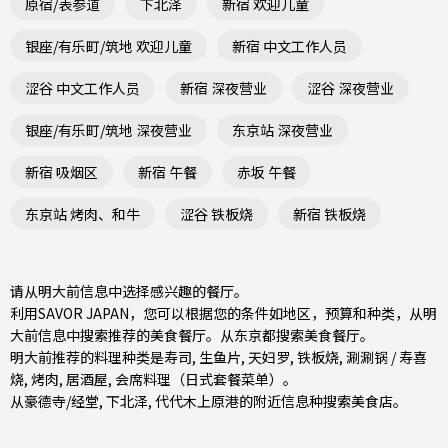
原宿/表参道
下北泽
新宿 欢迎儿童
银座/有乐町/筑地 欢迎儿童
新宿 中文工作人员
涩谷 中文工作人员
新宿 深夜营业
涩谷 深夜营业
银座/有乐町/筑地 深夜营业
东京站 深夜营业
新宿 吸烟区
新宿 午餐
赤坂 午餐
东京站 烤肉、和牛
涩谷 铁板烧
新宿 铁板烧
请从明大前信息中选择感兴趣的餐厅。
利用SAVOR JAPAN，您可以根据您的条件如地区，预算和种类，从明
大前信息中搜索推荐的美食餐厅。从
东京都
搜索美食餐厅。
明大前推荐的料理种类是
寿司
,
生鱼片
,
天妇罗
,
铁板烧
,
涮涮锅 / 寿喜
烧
,
烤肉
,
居酒屋
,
会席料理（日式套餐菜单）
。
从
豪德寺/经堂
,
下北泽
,
代代木上原
港的附近信息种搜索美食店。