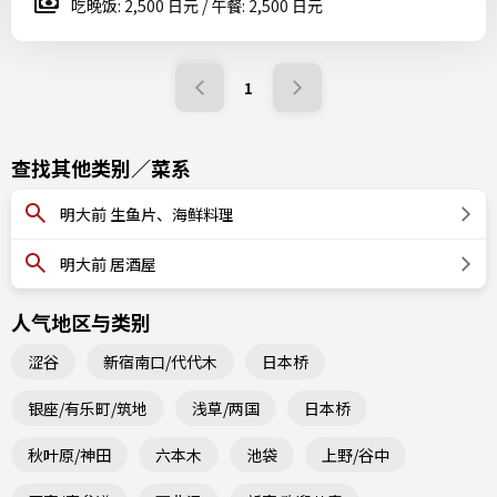
吃晚饭: 2,500 日元 / 午餐: 2,500 日元
1
查找其他类别／菜系
明大前 生鱼片、海鲜料理
明大前 居酒屋
人气地区与类别
涩谷
新宿南口/代代木
日本桥
银座/有乐町/筑地
浅草/两国
日本桥
秋叶原/神田
六本木
池袋
上野/谷中