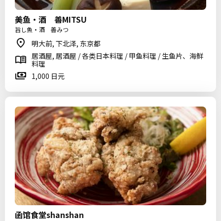
美鱼・酒 善MITSU
旨し魚・酒 善みつ
明大前, 下北泽, 东京都
居酒屋, 居酒屋 / 各类日本料理 / 甲鱼料理 / 生鱼片、海鲜
料理
1,000 日元
函馆食堂shanshan