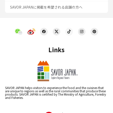
SAVOR JAPANに掲載を希望される店舗の方へ
Links
SAVOR JAPAN helps visitors to experience the food and the cuisines that
are unique to regions as well as the rural communities that produce these
products. SAVOR JAPAN is certified by The Ministry of Agriculture, Forestry
and Fisheries.