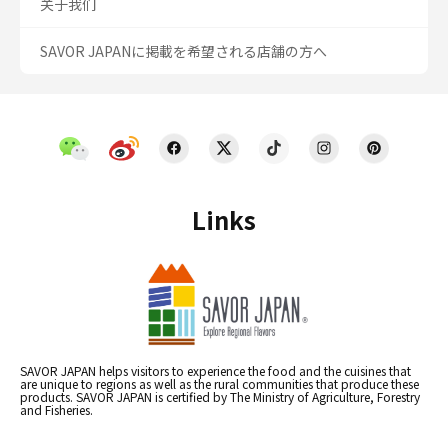
关于我们
SAVOR JAPANに掲載を希望される店舗の方へ
Links
SAVOR JAPAN helps visitors to experience the food and the cuisines that
are unique to regions as well as the rural communities that produce these
products. SAVOR JAPAN is certified by The Ministry of Agriculture, Forestry
and Fisheries.