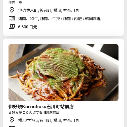
焼肉 基
伊势佐木町/长者町, 横滨, 神奈川县
烤肉、和牛, 烤肉、牛排 / 烤肉 / 内脏 / 韩国料理
6,500 日元
御好烧Koronbusu石川町站前店
お好み焼ころんぶす石川町駅前店
横浜中华街/石川町, 横滨, 神奈川县