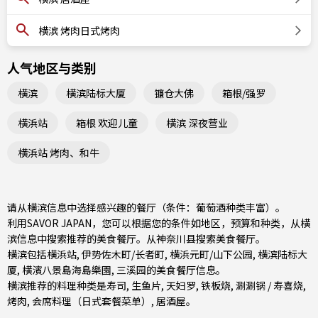
横滨 烤肉日式烤肉
人气地区与类别
横滨
横滨陆标大厦
镰仓大佛
箱根/强罗
横浜站
箱根 欢迎儿童
横滨 深夜营业
横浜站 烤肉、和牛
请从横滨信息中选择感兴趣的餐厅（条件：葡萄酒种类丰富）。
利用SAVOR JAPAN，您可以根据您的条件如地区，预算和种类，从横
滨信息中搜索推荐的美食餐厅。从
神奈川县
搜索美食餐厅。
横滨包括
横浜站
,
伊势佐木町/长者町
,
横浜元町/山下公园
, 横滨陆标大
厦, 横濱八景島海島樂園, 三溪园的美食餐厅信息。
横滨推荐的料理种类是
寿司
,
生鱼片
,
天妇罗
,
铁板烧
,
涮涮锅 / 寿喜烧
,
烤肉
,
会席料理（日式套餐菜单）
,
居酒屋
。