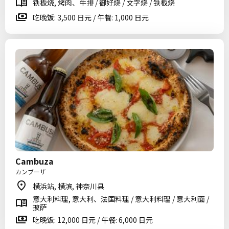
铁板烧, 烤肉、牛排 / 御好烧 / 文字烧 / 铁板烧
吃晚饭: 3,500 日元 / 午餐: 1,000 日元
Cambuza
カンブーザ
横浜站, 横滨, 神奈川县
意大利料理, 意大利、法国料理 / 意大利料理 / 意大利面 /
披萨
吃晚饭: 12,000 日元 / 午餐: 6,000 日元