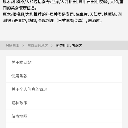
厚木/相模原/大和包括
秦野/涩泽/大井松田
,
爱甲石田/伊势原
,
大和/座
间
的美食餐厅信息。
厚木/相模原/大和推荐的料理种类是
寿司
,
生鱼片
,
天妇罗
,
铁板烧
,
涮
涮锅 / 寿喜烧
,
烤肉
,
会席料理（日式套餐菜单）
,
居酒屋
。
风味日本
东京周边地区
神奈川县, 吸烟区
关于本网站
使用条款
关于个人信息的管理
隐私政策
站点地图