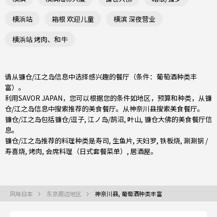
横浜站
箱根 欢迎儿童
横滨 深夜营业
横浜站 烤肉、和牛
请从镰仓/江之岛信息中选择感兴趣的餐厅（条件：葡萄酒种类丰
富）。
利用SAVOR JAPAN，您可以根据您的条件如地区，预算和种类，从镰
仓/江之岛信息中搜索推荐的美食餐厅。从
神奈川县
搜索美食餐厅。
镰仓/江之岛包括
镰仓/逗子
,
江ノ岛/鹄沼
,
叶山
, 镰仓大佛的美食餐厅信
息。
镰仓/江之岛推荐的料理种类是
寿司
,
生鱼片
,
天妇罗
,
铁板烧
,
涮涮锅 /
寿喜烧
,
烤肉
,
会席料理（日式套餐菜单）
,
居酒屋
。
风味日本
东京周边地区
神奈川县, 葡萄酒种类丰富