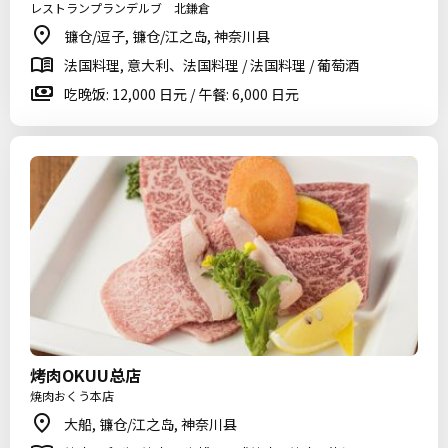
レストランプランデルブ 北鎌倉
镰仓/逗子, 镰仓/江之岛, 神奈川县
法国料理, 意大利、法国料理 / 法国料理 / 葡萄酒
吃晚饭: 12,000 日元 / 午餐: 6,000 日元
烤肉OKUU总店
焼肉おくう本店
大船, 镰仓/江之岛, 神奈川县