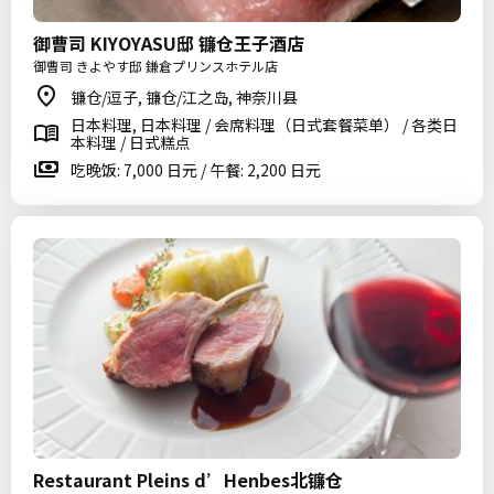
御曹司 KIYOYASU邸 镰仓王子酒店
御曹司 きよやす邸 鎌倉プリンスホテル店
镰仓/逗子, 镰仓/江之岛, 神奈川县
日本料理, 日本料理 / 会席料理（日式套餐菜单） / 各类日
本料理 / 日式糕点
吃晚饭: 7,000 日元 / 午餐: 2,200 日元
Restaurant Pleins d’Henbes北镰仓