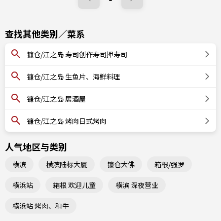
查找其他类别／菜系
镰仓/江之岛 寿司创作寿司押寿司
镰仓/江之岛 生鱼片、海鲜料理
镰仓/江之岛 居酒屋
镰仓/江之岛 烤肉日式烤肉
人气地区与类别
横滨
横滨陆标大厦
镰仓大佛
箱根/强罗
横浜站
箱根 欢迎儿童
横滨 深夜营业
横浜站 烤肉、和牛