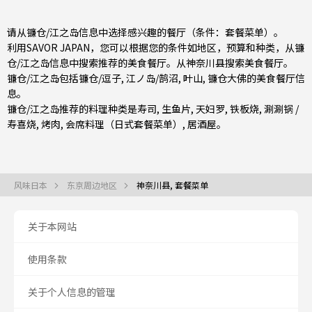
请从镰仓/江之岛信息中选择感兴趣的餐厅（条件：套餐菜单）。
利用SAVOR JAPAN，您可以根据您的条件如地区，预算和种类，从镰
仓/江之岛信息中搜索推荐的美食餐厅。从
神奈川县
搜索美食餐厅。
镰仓/江之岛包括
镰仓/逗子
,
江ノ岛/鹄沼
,
叶山
, 镰仓大佛的美食餐厅信
息。
镰仓/江之岛推荐的料理种类是
寿司
,
生鱼片
,
天妇罗
,
铁板烧
,
涮涮锅 /
寿喜烧
,
烤肉
,
会席料理（日式套餐菜单）
,
居酒屋
。
风味日本
东京周边地区
神奈川县, 套餐菜单
关于本网站
使用条款
关于个人信息的管理