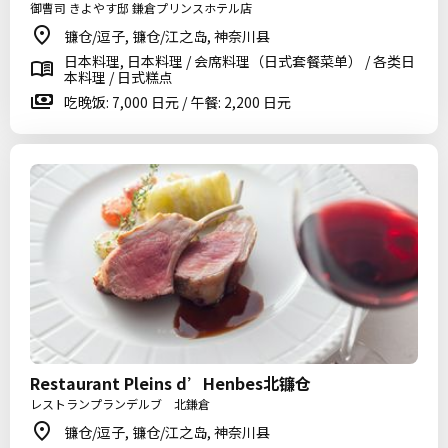
御曹司 きよやす邸 鎌倉プリンスホテル店
镰仓/逗子, 镰仓/江之岛, 神奈川县
日本料理, 日本料理 / 会席料理（日式套餐菜单） / 各类日
本料理 / 日式糕点
吃晚饭: 7,000 日元 / 午餐: 2,200 日元
Restaurant Pleins d’Henbes北镰仓
レストランプランデルブ 北鎌倉
镰仓/逗子, 镰仓/江之岛, 神奈川县