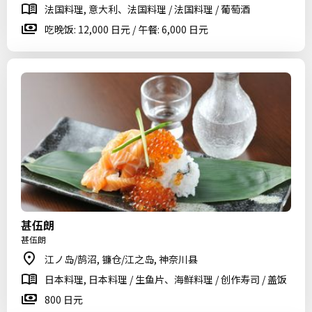
法国料理, 意大利、法国料理 / 法国料理 / 葡萄酒
吃晚饭: 12,000 日元 / 午餐: 6,000 日元
甚伍朗
甚伍朗
江ノ岛/鹄沼, 镰仓/江之岛, 神奈川县
日本料理, 日本料理 / 生鱼片、海鲜料理 / 创作寿司 / 盖饭
800 日元