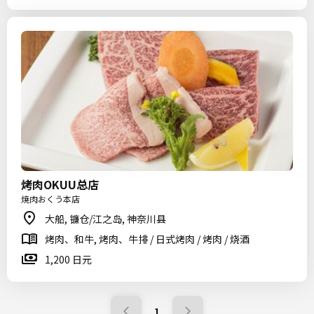
烤肉OKUU总店
焼肉おくう本店
大船, 镰仓/江之岛, 神奈川县
烤肉、和牛, 烤肉、牛排 / 日式烤肉 / 烤肉 / 烧酒
1,200 日元
1