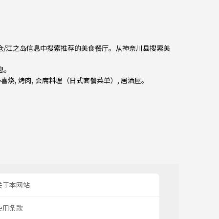
镰仓/江之岛信息中搜索推荐的美食餐厅。从
神奈川县
搜索美
息。
寿喜烧
,
烤肉
,
会席料理（日式套餐菜单）
,
居酒屋
。
关于本网站
使用条款