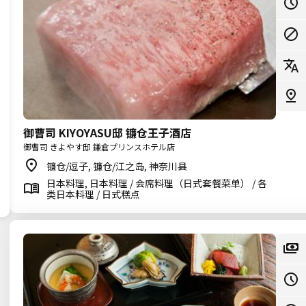
御曹司 KIYOYASU邸 镰仓王子酒店
御曹司 きよやす邸 鎌倉プリンスホテル店
镰仓/逗子, 镰仓/江之岛, 神奈川县
日本料理, 日本料理 / 会席料理（日式套餐菜单） / 各
类日本料理 / 日式糕点