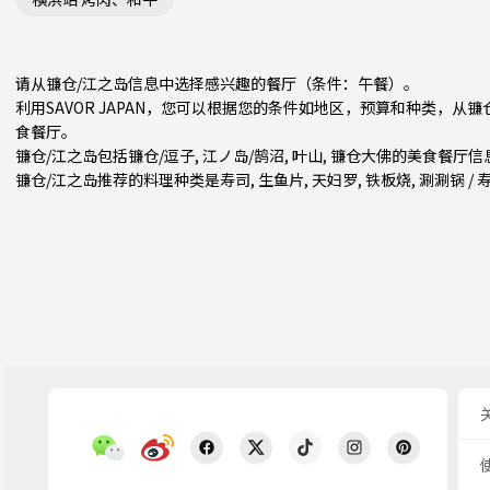
请从镰仓/江之岛信息中选择感兴趣的餐厅（条件：午餐）。
利用SAVOR JAPAN，您可以根据您的条件如地区，预算和种类，从
食餐厅。
镰仓/江之岛包括
镰仓/逗子
,
江ノ岛/鹄沼
,
叶山
, 镰仓大佛的美食餐厅信
镰仓/江之岛推荐的料理种类是
寿司
,
生鱼片
,
天妇罗
,
铁板烧
,
涮涮锅 / 