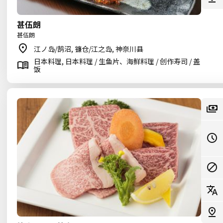
甚伍朗
甚伍朗
江ノ岛/鹄沼, 镰仓/江之岛, 神奈川县
日本料理, 日本料理 / 生鱼片、海鲜料理 / 创作寿司 / 盖
饭