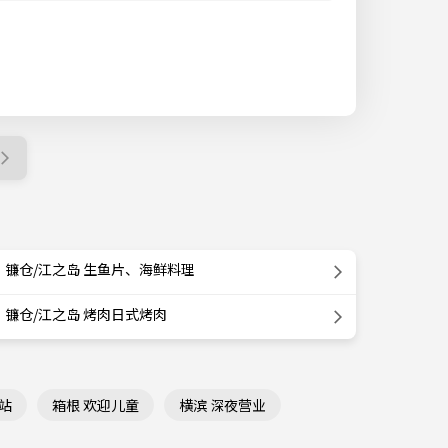
镰仓/江之岛 生鱼片、海鲜料理
镰仓/江之岛 烤肉日式烤肉
站
箱根 欢迎儿童
横滨 深夜营业