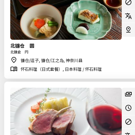
北镰仓 圆
北鎌倉 円
镰仓/逗子, 镰仓/江之岛, 神奈川县
怀石料理（日式套餐）, 日本料理 / 怀石料理