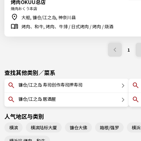
烤肉OKUU总店
焼肉おくう本店
大船, 镰仓/江之岛, 神奈川县
烤肉、和牛, 烤肉、牛排 / 日式烤肉 / 烤肉 / 烧酒
1
查找其他类别／菜系
镰仓/江之岛 寿司创作寿司押寿司
镰仓/江之岛 居酒屋
人气地区与类别
横滨
横滨陆标大厦
镰仓大佛
箱根/强罗
横浜
横浜站 烤肉、和牛