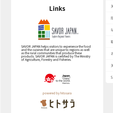
Links
SAVOR JAPAN helps visitors to experience the food
and the cuisines that are unique to regions as well
as the rural communities that produce these
products. SAVOR JAPAN is certified by The Ministry
of Agriculture, Forestry and Fisheries.
powered by hitosara