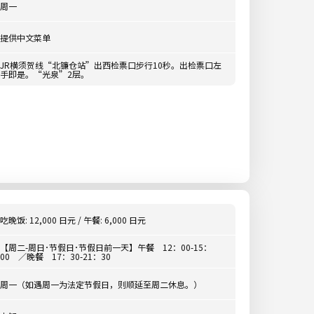
周一
提供中文菜单
JR横须贺线“北镰仓站”出西检票口步行10秒。出检票口左
手即是。“光泉”2层。
吃晚饭: 12,000 日元 / 午餐: 6,000 日元
【周二-周日･节假日･节假日前一天】午餐 12：00-15：
00 ／晚餐 17：30-21：30
周一（如遇周一为法定节假日，则顺延至周二休息。）