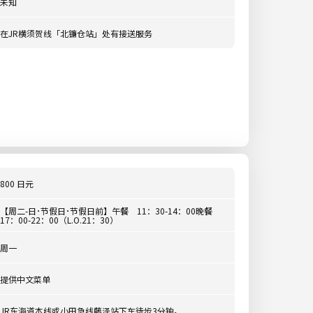
未知
在JR横须贺线「北镰仓站」处有接送服务
800 日元
【周二-日･节假日･节假日前】午餐 11：30-14：00晚餐
17：00-22：00（L.O.21：30）
周一
提供中文菜单
JR东海道本线或小田急线藤泽站下车徒步3分钟。