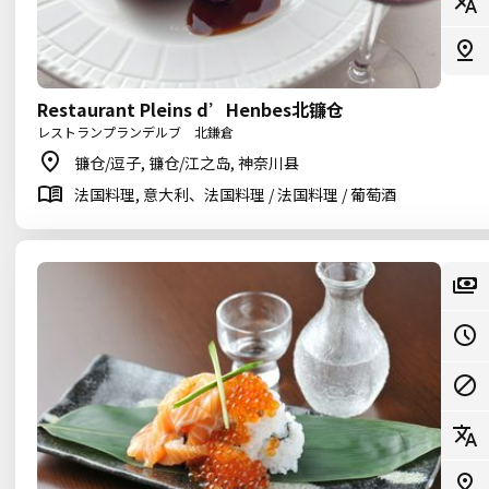
Restaurant Pleins d’Henbes北镰仓
レストランプランデルブ 北鎌倉
镰仓/逗子, 镰仓/江之岛, 神奈川县
法国料理, 意大利、法国料理 / 法国料理 / 葡萄酒