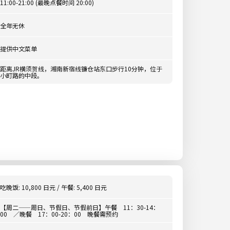
11:00-21:00 (最晚点餐时间 20:00)
全年无休
提供中文菜单
距离JR横须贺线，湘南新宿线镰仓站东口步行10分钟，位于
小町路的中段。
吃晚饭: 10,800 日元 / 午餐: 5,400 日元
【周二——周日、节假日、节假前日】午餐 11：30-14：
00 ／晚餐 17：00-20：00 晚餐需预约