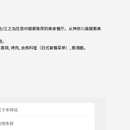
镰仓/江之岛信息中搜索推荐的美食餐厅。从
神奈川县
搜索美
息。
寿喜烧
,
烤肉
,
会席料理（日式套餐菜单）
,
居酒屋
。
关于本网站
使用条款