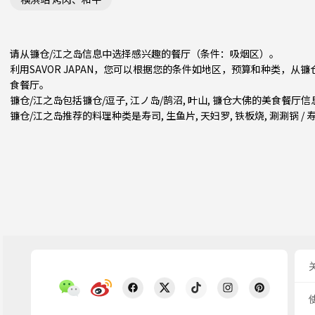
请从镰仓/江之岛信息中选择感兴趣的餐厅（条件：吸烟区）。
利用SAVOR JAPAN，您可以根据您的条件如地区，预算和种类，从
食餐厅。
镰仓/江之岛包括
镰仓/逗子
,
江ノ岛/鹄沼
,
叶山
, 镰仓大佛的美食餐厅信
镰仓/江之岛推荐的料理种类是
寿司
,
生鱼片
,
天妇罗
,
铁板烧
,
涮涮锅 / 