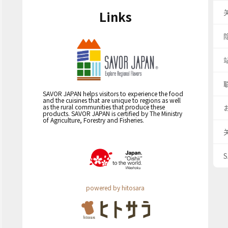
Links
SAVOR JAPAN helps visitors to experience the food
and the cuisines that are unique to regions as well
as the rural communities that produce these
products. SAVOR JAPAN is certified by The Ministry
of Agriculture, Forestry and Fisheries.
powered by hitosara