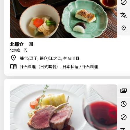
北镰仓 圆
北鎌倉 円
镰仓/逗子, 镰仓/江之岛, 神奈川县
怀石料理（日式套餐）, 日本料理 / 怀石料理