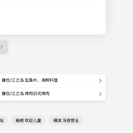
镰仓/江之岛 生鱼片、海鲜料理
镰仓/江之岛 烤肉日式烤肉
站
箱根 欢迎儿童
横滨 深夜营业