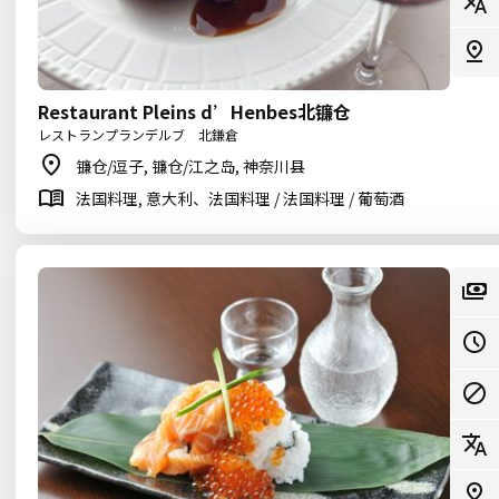
Restaurant Pleins d’Henbes北镰仓
レストランプランデルブ 北鎌倉
镰仓/逗子, 镰仓/江之岛, 神奈川县
法国料理, 意大利、法国料理 / 法国料理 / 葡萄酒