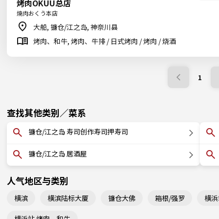
烤肉OKUU总店
焼肉おくう本店
大船, 镰仓/江之岛, 神奈川县
烤肉、和牛, 烤肉、牛排 / 日式烤肉 / 烤肉 / 烧酒
1
查找其他类别／菜系
镰仓/江之岛 寿司创作寿司押寿司
镰仓/江之岛 居酒屋
人气地区与类别
横滨
横滨陆标大厦
镰仓大佛
箱根/强罗
横浜
横浜站 烤肉、和牛