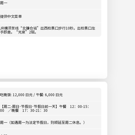
周一
提供中文菜单
JR横须贺线“北镰仓站”出西检票口步行10秒。出检票口左
手即是。“光泉”2层。
吃晚饭: 12,000 日元 / 午餐: 6,000 日元
【周二-周日･节假日･节假日前一天】午餐 12：00-15：
00 ／晚餐 17：30-21：30
周一（如遇周一为法定节假日，则顺延至周二休息。）