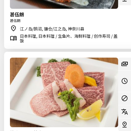
甚伍朗
甚伍朗
江ノ岛/鹄沼, 镰仓/江之岛, 神奈川县
日本料理, 日本料理 / 生鱼片、海鲜料理 / 创作寿司 / 盖
饭