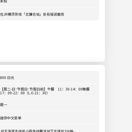
未知
在JR横须贺线「北镰仓站」处有接送服务
800 日元
【周二-日･节假日･节假日前】午餐 11：30-14：00晚餐
17：00-22：00（L.O.21：30）
周一
提供中文菜单
JR东海道本线或小田急线藤泽站下车徒步3分钟。