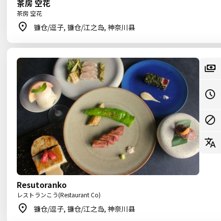
茶房 空花
茶房 空花
镰仓/逗子, 镰仓/江之岛, 神奈川县
Resutoranko
レストランこう(Restaurant Co)
镰仓/逗子, 镰仓/江之岛, 神奈川县