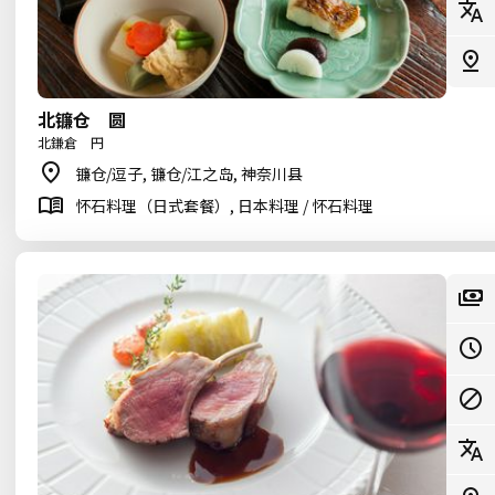
北镰仓 圆
北鎌倉 円
镰仓/逗子, 镰仓/江之岛, 神奈川县
怀石料理（日式套餐）, 日本料理 / 怀石料理