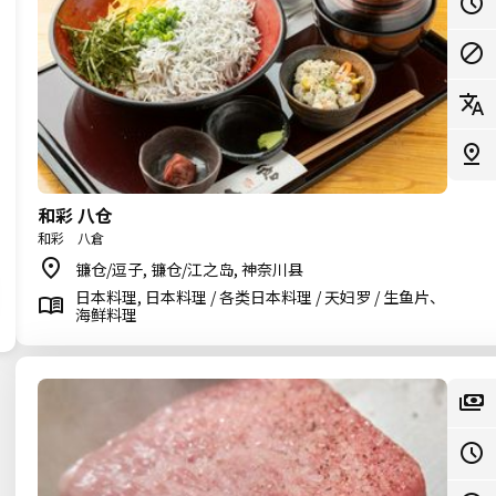
和彩 八仓
和彩 八倉
镰仓/逗子, 镰仓/江之岛, 神奈川县
日本料理, 日本料理 / 各类日本料理 / 天妇罗 / 生鱼片、
海鲜料理