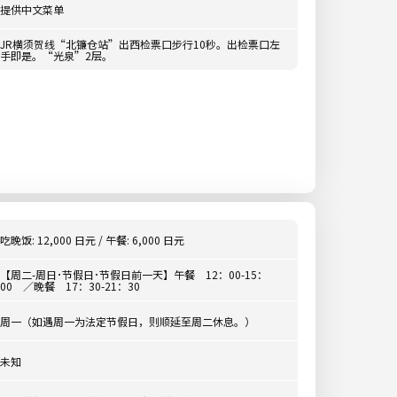
提供中文菜单
JR横须贺线“北镰仓站”出西检票口步行10秒。出检票口左
手即是。“光泉”2层。
吃晚饭: 12,000 日元 / 午餐: 6,000 日元
【周二-周日･节假日･节假日前一天】午餐 12：00-15：
00 ／晚餐 17：30-21：30
周一（如遇周一为法定节假日，则顺延至周二休息。）
未知