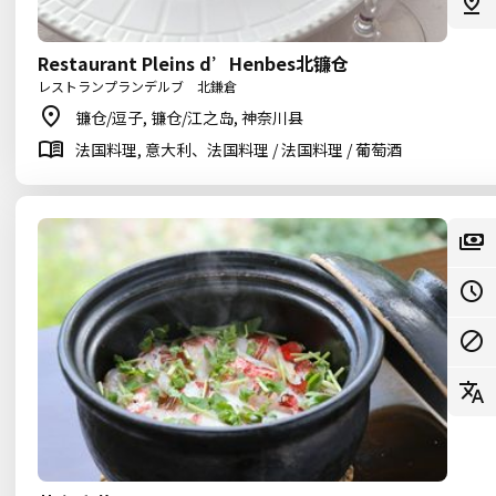
Restaurant Pleins d’Henbes北镰仓
レストランプランデルブ 北鎌倉
镰仓/逗子, 镰仓/江之岛, 神奈川县
法国料理, 意大利、法国料理 / 法国料理 / 葡萄酒