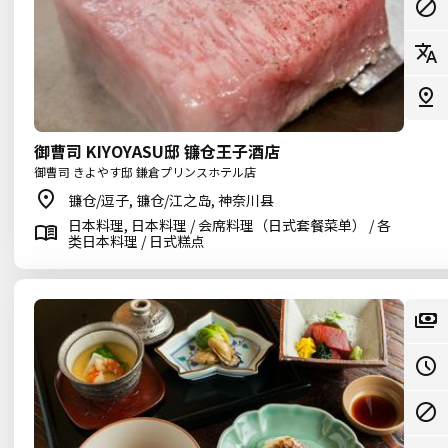
御曹司 KIYOYASU邸 镰仓王子酒店
御曹司 きよやす邸 鎌倉プリンスホテル店
镰仓/逗子, 镰仓/江之岛, 神奈川县
日本料理, 日本料理 / 会席料理（日式套餐菜单） / 各
类日本料理 / 日式糕点