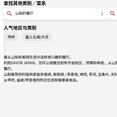
查找其他类别／菜系
山梨的餐厅
人气地区与类别
甲府
富士五湖/大月
请从山梨铁板烧信息中选择感兴趣的餐厅。
利用SAVOR JAPAN，您可以根据您的条件如地区，预算和种类，
餐厅。
山梨推荐的料理种类是
铁板烧
,
涮涮锅 / 寿喜烧
,
烤肉
,
寿司
,
生鱼片
,
天
从
甲府
,
韭崎/甲斐
港的附近信息种搜索美食店。