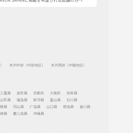
SAVOR JAPANに掲載を希望される店舗の方へ
）
本州中部（中部地区）
本州西部（中国地区）
三重县
滋贺县
京都府
大阪府
兵库县
山形县
福岛县
新泻县
富山县
石川县
根县
冈山县
广岛县
山口县
德岛县
香川县
崎县
鹿儿岛县
冲绳县