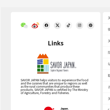
Links
SAVOR JAPAN helps visitors to experience the food
and the cuisines that are unique to regions as well
as the rural communities that produce these
products. SAVOR JAPAN is certified by The Ministry
of Agriculture, Forestry and Fisheries.