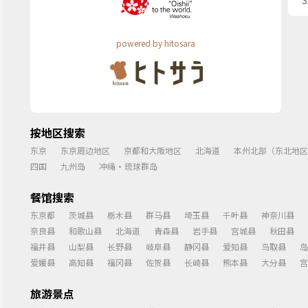
powered by hitosara
按地区搜索
东京
东京周边地区
京都和大阪地区
北海道
本州北部（东北地区
四国
九州岛
冲绳・琉球群岛
餐馆搜索
东京都
茨城县
栃木县
群马县
埼玉县
千叶县
神奈川县
奈良县
和歌山县
北海道
青森县
岩手县
宫城县
秋田县
福井县
山梨县
长野县
岐阜县
静冈县
爱知县
鸟取县
岛
爱媛县
高知县
福冈县
佐贺县
长崎县
熊本县
大分县
宫
旅游景点