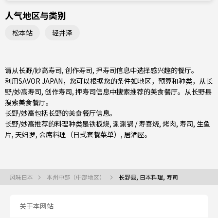
人气地区与类别
松本站
轻井泽
请从长野/妙高寿司, 创作寿司, 押寿司信息中选择感兴趣的餐厅。
利用SAVOR JAPAN，您可以根据您的条件如地区，预算和种类，从长
野/妙高寿司, 创作寿司, 押寿司信息中搜索推荐的美食餐厅。从
长野县
搜索美食餐厅。
长野/妙高包括
长野
的美食餐厅信息。
长野/妙高推荐的料理种类是
铁板烧
,
涮涮锅 / 寿喜烧
,
烤肉
,
寿司
,
生鱼
片
,
天妇罗
,
会席料理（日式套餐菜单）
,
居酒屋
。
风味日本
本州中部（中部地区）
长野县, 日本料理, 寿司
关于本网站