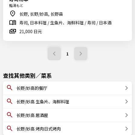
鮨湯もと
长野, 长野/妙高, 长野县
寿司, 日本料理 / 生鱼片、海鲜料理 / 寿司 / 日本酒
21,000 日元
1
查找其他类别／菜系
长野/妙高的餐厅
长野/妙高 生鱼片、海鲜料理
长野/妙高 居酒屋
长野/妙高 烤肉日式烤肉