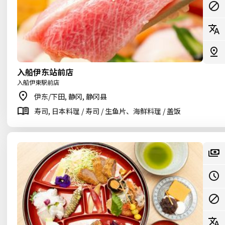
入船伊东站前店
入船伊東駅前店
伊东/下田, 静冈, 静冈县
寿司, 日本料理 / 寿司 / 生鱼片、海鲜料理 / 盖饭