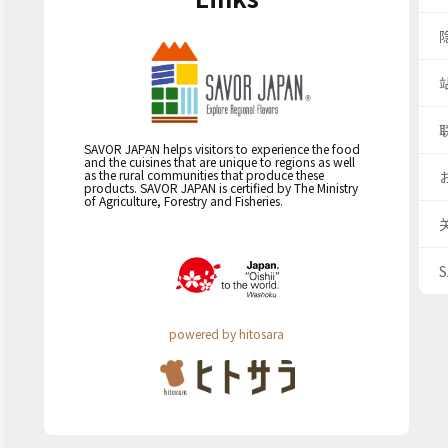
SAVOR JAPAN helps visitors to experience the food
and the cuisines that are unique to regions as well
as the rural communities that produce these
products. SAVOR JAPAN is certified by The Ministry
of Agriculture, Forestry and Fisheries.
powered by hitosara