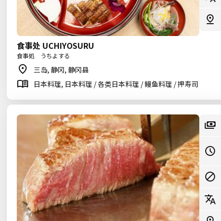
食事处 UCHIYOSURU
食事処 うちよする
三岛, 静冈, 静冈县
日本料理, 日本料理 / 各类日本料理 / 鳗鱼料理 / 押寿司