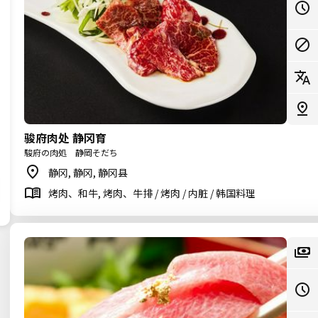
骏府肉处 静冈育
駿府の肉処 静岡そだち
静冈, 静冈, 静冈县
烤肉、和牛, 烤肉、牛排 / 烤肉 / 内脏 / 韩国料理