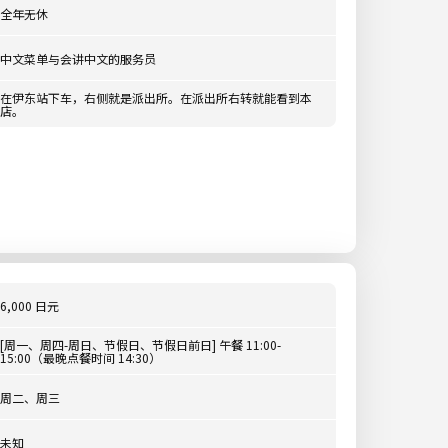
全年无休
中文菜单与会讲中文的服务员
在伊东站下车，右侧就是派出所。在派出所右转就能看到本
店。
6,000 日元
[周一、周四-周日、节假日、节假日前日] 午餐 11:00-
15:00（最晚点餐时间 14:30）
周二、周三
未知