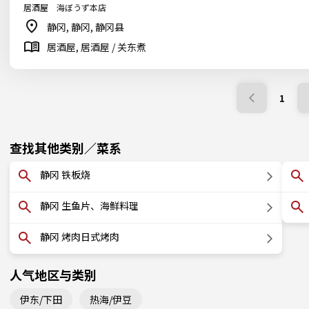
居酒屋 海ぼうず本店
静冈, 静冈, 静冈县
居酒屋, 居酒屋 / 关东煮
1
查找其他类别／菜系
静冈 铁板烧
静冈 生鱼片、海鲜料理
静冈 烤肉日式烤肉
人气地区与类别
伊东/下田
热海/伊豆