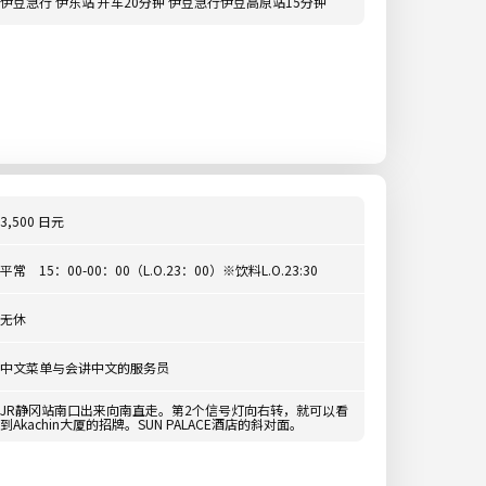
伊豆急行 伊东站 开车20分钟 伊豆急行伊豆高原站15分钟
3,500 日元
平常 15：00-00：00（L.O.23：00）※饮料L.O.23:30
无休
中文菜单与会讲中文的服务员
JR静冈站南口出来向南直走。第2个信号灯向右转，就可以看
到Akachin大厦的招牌。SUN PALACE酒店的斜对面。