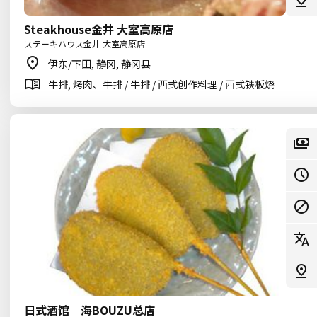
Steakhouse金井 大室高原店
ステーキハウス金井 大室高原店
伊东/下田, 静冈, 静冈县
牛排, 烤肉、牛排 / 牛排 / 西式创作料理 / 西式铁板烧
日式酒馆 海BOUZU总店