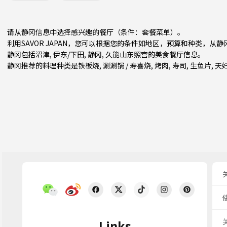
请从静冈信息中选择感兴趣的餐厅（条件：套餐菜单）。
利用SAVOR JAPAN，您可以根据您的条件如地区，预算和种类，从
静冈包括
沼津
,
伊东/下田
,
静冈
, 久能山东照宫的美食餐厅信息。
静冈推荐的料理种类是
铁板烧
,
涮涮锅 / 寿喜烧
,
烤肉
,
寿司
,
生鱼片
,
天
Links