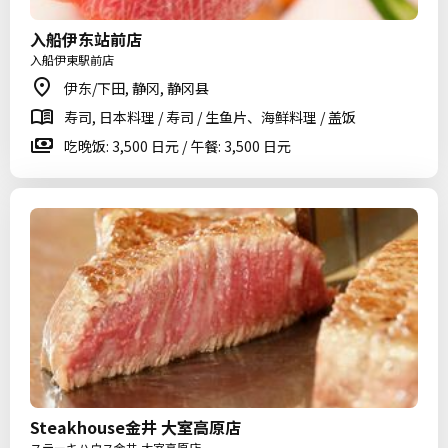
入船伊东站前店
入船伊東駅前店
伊东/下田, 静冈, 静冈县
寿司, 日本料理 / 寿司 / 生鱼片、海鲜料理 / 盖饭
吃晚饭: 3,500 日元 / 午餐: 3,500 日元
Steakhouse金井 大室高原店
ステーキハウス金井 大室高原店