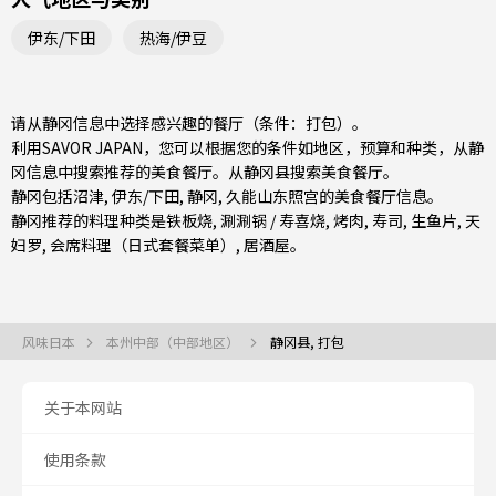
伊东/下田
热海/伊豆
请从静冈信息中选择感兴趣的餐厅（条件：打包）。
利用SAVOR JAPAN，您可以根据您的条件如地区，预算和种类，从静
冈信息中搜索推荐的美食餐厅。从
静冈县
搜索美食餐厅。
静冈包括
沼津
,
伊东/下田
,
静冈
, 久能山东照宫的美食餐厅信息。
静冈推荐的料理种类是
铁板烧
,
涮涮锅 / 寿喜烧
,
烤肉
,
寿司
,
生鱼片
,
天
妇罗
,
会席料理（日式套餐菜单）
,
居酒屋
。
风味日本
本州中部（中部地区）
静冈县, 打包
关于本网站
使用条款