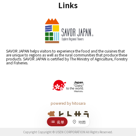
Links
SAVOR JAPAN helps visitors to experience the food and the cuisines that
are unique to regions as well as the rural communities that produce these
products. SAVOR JAPAN is certified by The Ministry of Agriculture, Forestry
and Fisheries.
powered by hitosara
名单
地图
Copyright Copyright © USEN CORPORATION All Rights Reserved.