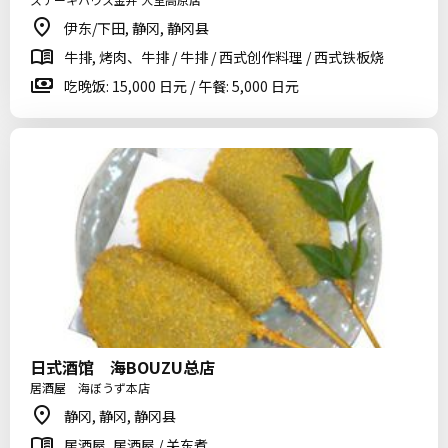
伊东/下田, 静冈, 静冈县
牛排, 烤肉、牛排 / 牛排 / 西式创作料理 / 西式铁板烧
吃晚饭: 15,000 日元 / 午餐: 5,000 日元
日式酒馆 海BOUZU总店
居酒屋 海ぼうず本店
静冈, 静冈, 静冈县
居酒屋, 居酒屋 / 关东煮