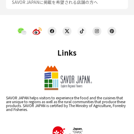
SAVOR JAPANに掲載を希望される店舗の方へ
Links
SAVOR JAPAN helps visitors to experience the food and the cuisines that
are unique to regions as well as the rural communities that produce these
products. SAVOR JAPAN is certified by The Ministry of Agriculture, Forestry
and Fisheries.