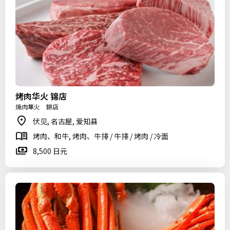
烤肉华火 锦店
焼肉華火 錦店
伏见, 名古屋, 爱知县
烤肉、和牛, 烤肉、牛排 / 牛排 / 烤肉 / 冷面
8,500 日元