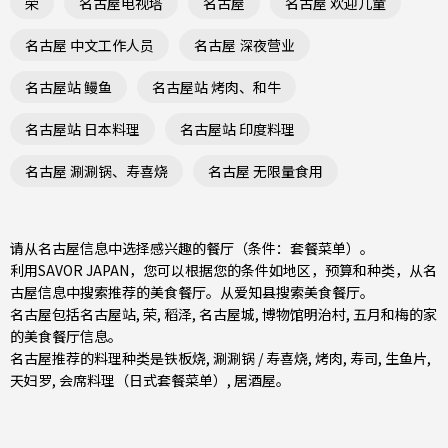
荣
名古屋电视塔
名古屋
名古屋 欢迎儿童
名古屋 中文工作人员
名古屋 深夜营业
名古屋站 鳗鱼
名古屋站 烤肉、和牛
名古屋站 日本料理
名古屋站 印度料理
名古屋 涮涮锅、寿喜烧
名古屋 无限量食用
请从名古屋信息中选择感兴趣的餐厅（条件：套餐菜单）。
利用SAVOR JAPAN，您可以根据您的条件如地区，预算和种类，从名
古屋信息中搜索推荐的美食餐厅。从
爱知县
搜索美食餐厅。
名古屋包括
名古屋站
,
荣
,
稻泽
, 名古屋城, 博物馆明治村, 五月和梅的家
的美食餐厅信息。
名古屋推荐的料理种类是
铁板烧
,
涮涮锅 / 寿喜烧
,
烤肉
,
寿司
,
生鱼片
,
天妇罗
,
会席料理（日式套餐菜单）
,
居酒屋
。