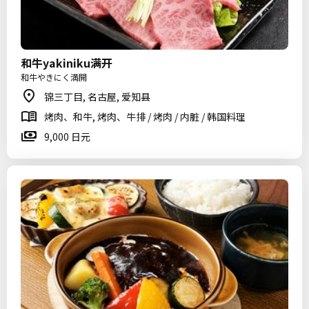
和牛yakiniku满开
和牛やきにく満開
锦三丁目, 名古屋, 爱知县
烤肉、和牛, 烤肉、牛排 / 烤肉 / 内脏 / 韩国料理
9,000 日元