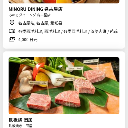
MINORU DINING 名古屋店
みのるダイニング 名古屋店
名古屋站, 名古屋, 爱知县
各类西洋料理, 西洋料理 / 各类西洋料理 / 汉堡肉饼 / 芭菲
4,000 日元
铁板烧 团居
鉄板焼き 団居