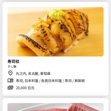
寿司验
すし験
丸之内, 名古屋, 爱知县
寿司, 日本料理 / 各类日本料理 / 寿司 / 涮涮锅
20,000 日元