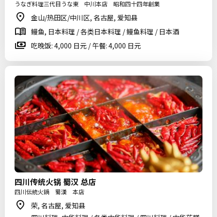
うなぎ料理三代目うな東 中川本店 昭和四十四年創業
金山/热田区/中川区, 名古屋, 爱知县
鳗鱼, 日本料理 / 各类日本料理 / 鳗鱼料理 / 日本酒
吃晚饭: 4,000 日元 / 午餐: 4,000 日元
四川传统火锅 蜀汉 总店
四川伝統火鍋 蜀漢 本店
荣, 名古屋, 爱知县