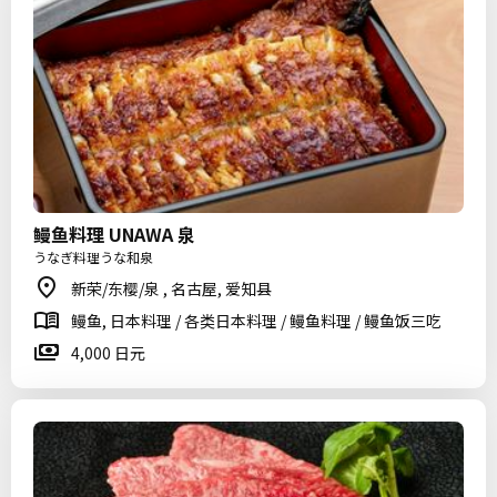
鳗鱼料理 UNAWA 泉
うなぎ料理うな和泉
新荣/东樱/泉 , 名古屋, 爱知县
鳗鱼, 日本料理 / 各类日本料理 / 鳗鱼料理 / 鳗鱼饭三吃
4,000 日元