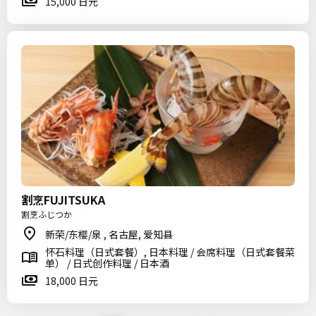
15,000 日元
割烹FUJITSUKA
割烹ふじつか
新荣/东樱/泉 , 名古屋, 爱知县
怀石料理（日式套餐）, 日本料理 / 会席料理（日式套餐菜
单） / 日式创作料理 / 日本酒
18,000 日元