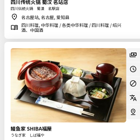
四川传统火锅 蜀汉 名站店
四川伝統火鍋 蜀漢 名駅店
名古屋站, 名古屋, 爱知县
四川料理, 中华料理 / 各类中华料理 / 四川料理 / 绍兴
酒、中国酒
鳗鱼家 SHIBA福屋
うなぎ家 しば福や