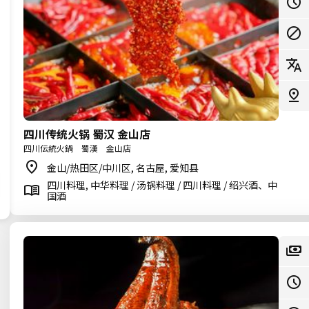
四川传统火锅 蜀汉 金山店
四川伝統火鍋 蜀漢 金山店
金山/热田区/中川区, 名古屋, 爱知县
四川料理, 中华料理 / 汤锅料理 / 四川料理 / 绍兴酒、中
国酒