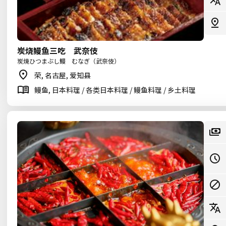
炭烧鳗鱼三吃 武奈伎
炭焼ひつまぶし鰻 むなぎ（武奈伎）
荣, 名古屋, 爱知县
鳗鱼, 日本料理 / 各类日本料理 / 鳗鱼料理 / 乡土料理