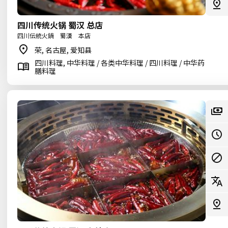
四川传统火锅 蜀汉 总店
四川伝統火鍋 蜀漢 本店
荣, 名古屋, 爱知县
四川料理, 中华料理 / 各类中华料理 / 四川料理 / 中华药
膳料理