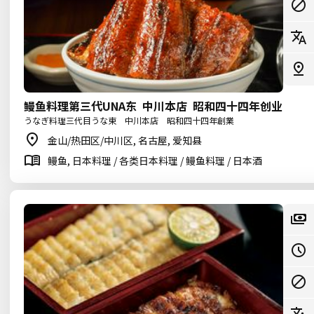
鳗鱼料理第三代UNA东 中川本店 昭和四十四年创业
うなぎ料理三代目うな東 中川本店 昭和四十四年創業
金山/热田区/中川区, 名古屋, 爱知县
鳗鱼, 日本料理 / 各类日本料理 / 鳗鱼料理 / 日本酒