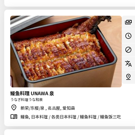
鳗鱼料理 UNAWA 泉
うなぎ料理うな和泉
新荣/东樱/泉 , 名古屋, 爱知县
鳗鱼, 日本料理 / 各类日本料理 / 鳗鱼料理 / 鳗鱼饭三吃