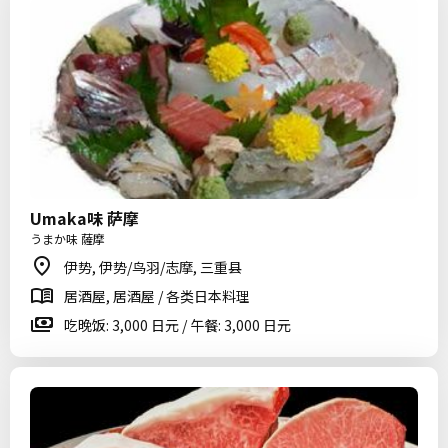
Umaka味 萨摩
うまか味 薩摩
伊势, 伊势/鸟羽/志摩, 三重县
居酒屋, 居酒屋 / 各类日本料理
吃晚饭: 3,000 日元 / 午餐: 3,000 日元