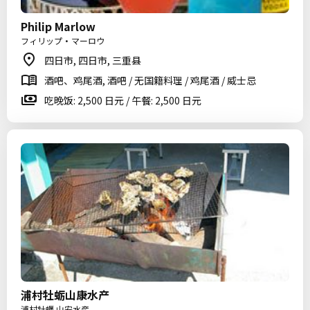
Philip Marlow
フィリップ・マーロウ
四日市, 四日市, 三重县
酒吧、鸡尾酒, 酒吧 / 无国籍料理 / 鸡尾酒 / 威士忌
吃晚饭: 2,500 日元 / 午餐: 2,500 日元
浦村牡蛎山康水产
浦村牡蠣 山安水産