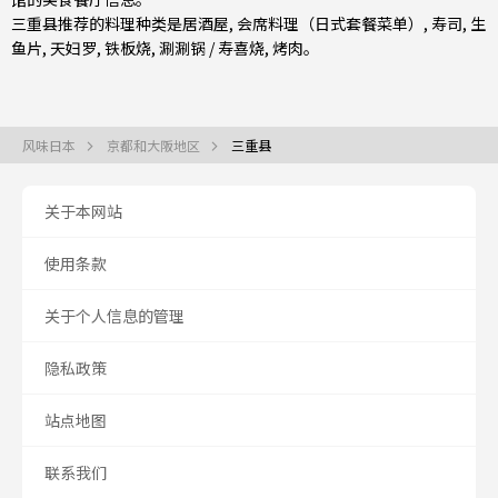
三重县推荐的料理种类是
居酒屋
,
会席料理（日式套餐菜单）
,
寿司
,
生
鱼片
,
天妇罗
,
铁板烧
,
涮涮锅 / 寿喜烧
,
烤肉
。
风味日本
京都和大阪地区
三重县
关于本网站
使用条款
关于个人信息的管理
隐私政策
站点地图
联系我们