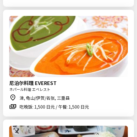
尼泊尔料理 EVEREST
ネパール料理 エベレスト
津, 龟山/伊贺/名张, 三重县
吃晚饭: 1,500 日元 / 午餐: 1,500 日元