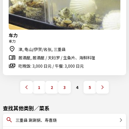
车力
車力
津, 龟山/伊贺/名张, 三重县
居酒屋, 居酒屋 / 天妇罗 / 生鱼片、海鲜料理
吃晚饭: 3,000 日元 / 午餐: 3,000 日元
1
2
3
4
5
查找其他类别／菜系
三重县 涮涮锅、寿喜烧