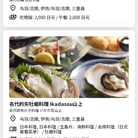
鸟羽/志摩, 伊势/鸟羽/志摩, 三重县
吃晚饭: 2,000 日元 / 午餐: 2,000 日元
名代的矢牡蛎料理 Ikadasou山上
名代的矢かき料理 いかだ荘山上
鸟羽/志摩, 伊势/鸟羽/志摩, 三重县
日本料理, 日本料理 / 生鱼片、海鲜料理 / 会席料理（日式
套餐菜单） / 牡蛎料理