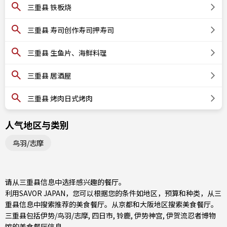
三重县 铁板烧
三重县 寿司创作寿司押寿司
三重县 生鱼片、海鲜料理
三重县 居酒屋
三重县 烤肉日式烤肉
人气地区与类别
鸟羽/志摩
请从三重县信息中选择感兴趣的餐厅。
利用SAVOR JAPAN，您可以根据您的条件如地区，预算和种类，从三
重县信息中搜索推荐的美食餐厅。从
京都和大阪地区
搜索美食餐厅。
三重县包括
伊势/鸟羽/志摩
,
四日市
,
铃鹿
, 伊势神宫, 伊贺流忍者博物
馆的美食餐厅信息。