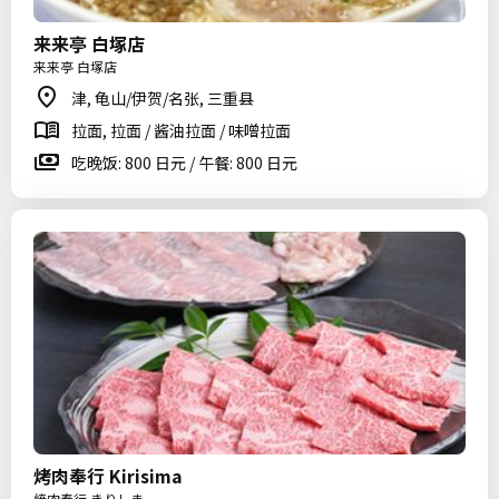
来来亭 白塚店
来来亭 白塚店
津, 龟山/伊贺/名张, 三重县
拉面, 拉面 / 酱油拉面 / 味噌拉面
吃晚饭: 800 日元 / 午餐: 800 日元
烤肉奉行 Kirisima
焼肉奉行 きりしま