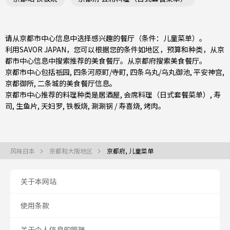
请从京都市中心信息中选择感兴趣的餐厅（条件：儿童菜单）。
利用SAVOR JAPAN，您可以根据您的条件如地区，预算和种类，从京
都市中心信息中搜索推荐的美食餐厅。从
京都府
搜索美食餐厅。
京都市中心包括
祗园
,
四条河原町/寺町
,
四条乌丸/乌丸御池
, 平安神宫,
京都御所, 二条城的美食餐厅信息。
京都市中心推荐的料理种类是
居酒屋
,
会席料理（日式套餐菜单）
,
寿
司
,
生鱼片
,
天妇罗
,
铁板烧
,
涮涮锅 / 寿喜烧
,
烤肉
。
风味日本
京都和大阪地区
京都府, 儿童菜单
关于本网站
使用条款
关于个人信息的管理