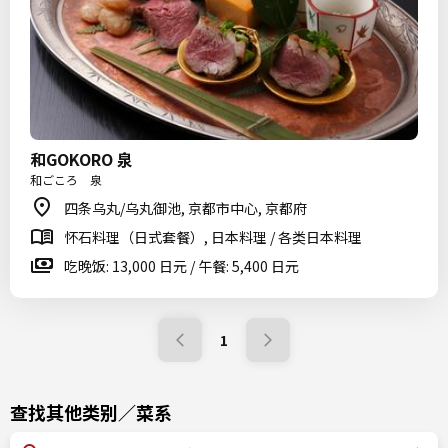
和GOKORO 泉
和ごころ 泉
四条乌丸/乌丸御池, 京都市中心, 京都府
怀石料理（日式套餐）, 日本料理 / 各类日本料理
吃晚饭: 13,000 日元 / 午餐: 5,400 日元
1
查找其他类别／菜系