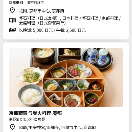
京都祇園 川村料理平
祗园, 京都市中心, 京都府
怀石料理（日式套餐）, 日本料理 / 怀石料理 / 京都料理 /
会席料理（日式套餐菜单）
吃晚饭: 5,000 日元 / 午餐: 2,500 日元
京都蔬菜与炭火料理 庵都
京野菜と炭火料理 庵都
冈崎/平安神宮/南禅寺, 京都市中心, 京都府