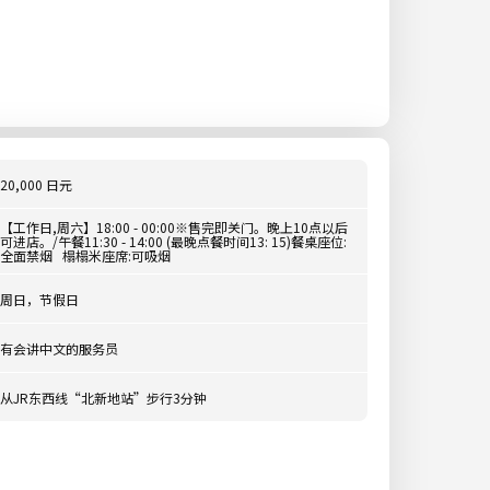
20,000 日元
【工作日,周六】18:00 - 00:00※售完即关门。晚上10点以后
可进店。/午餐11:30 - 14:00 (最晚点餐时间13: 15)餐桌座位:
全面禁烟 榻榻米座席:可吸烟
周日，节假日
有会讲中文的服务员
从JR东西线“北新地站”步行3分钟