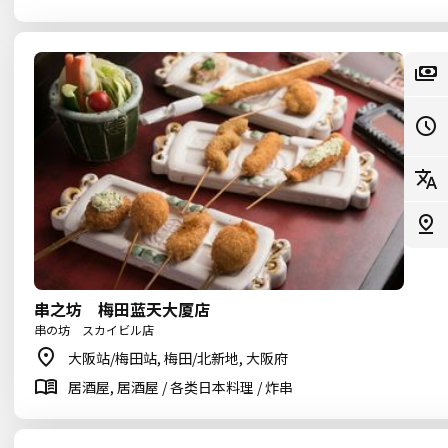
串之坊 梅田蓝天大厦店
串の坊 スカイビル店
大阪站/梅田站, 梅田/北新地, 大阪府
居酒屋, 居酒屋 / 各类日本料理 / 炸串