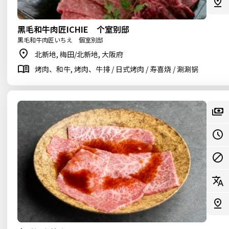
黑毛和牛肉匠ICHIE 个室别邸
黒毛和牛肉匠いちえ 個室別邸
北新地, 梅田/北新地, 大阪府
烤肉、和牛, 烤肉、牛排 / 日式烤肉 / 寿喜烧 / 涮涮锅