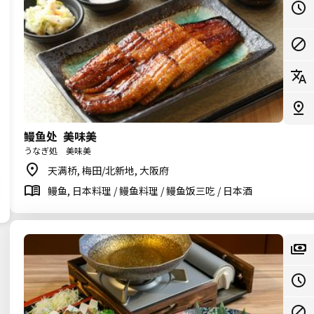
鳗鱼处 美味美
うなぎ処 美味美
天满桥, 梅田/北新地, 大阪府
鳗鱼, 日本料理 / 鳗鱼料理 / 鳗鱼饭三吃 / 日本酒