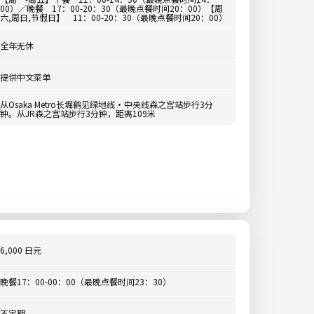
00）／晚餐 17：00-20：30（最晚点餐时间20：00）【周
六,周日,节假日】 11：00-20：30（最晚点餐时间20：00）
全年无休
提供中文菜单
从Osaka Metro长堀鹤见绿地线·中央线森之宫站步行3分
钟。从JR森之宫站步行3分钟，距离109米
6,000 日元
晚餐17：00-00：00（最晚点餐时间23：30）
不定期