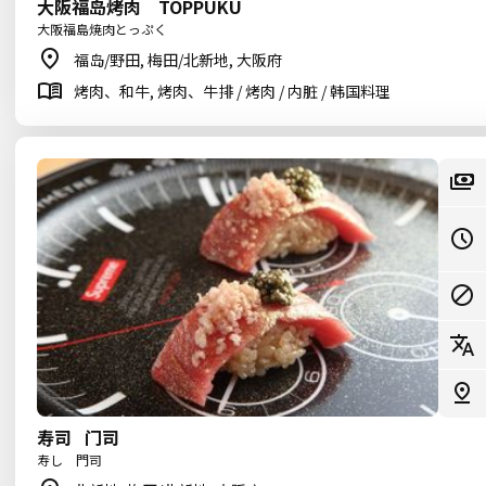
大阪福岛烤肉 TOPPUKU
大阪福島焼肉とっぷく
福岛/野田, 梅田/北新地, 大阪府
烤肉、和牛, 烤肉、牛排 / 烤肉 / 内脏 / 韩国料理
寿司 门司
寿し 門司