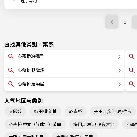
理 / 寿司
1
查找其他类别／菜系
心斋桥的餐厅
心斋桥 铁板烧
心斋桥 居酒屋
人气地区与类别
大阪城
梅田/北新地
心斋桥
天王寺/新世界/住吉
心斋桥 中文（简体字）菜单
梅田/北新地 深夜营业
心斋
大阪府 意大利料理
大阪站/梅田站 寿司