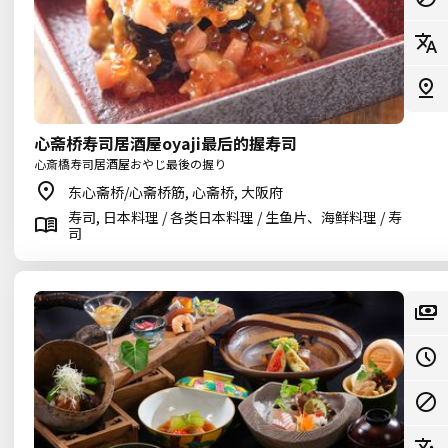
心斋桥寿司居酒屋oyaji最后的握寿司
心斎橋寿司居酒屋おやじ最後の握り
东心斋桥/心斋桥筋, 心斋桥, 大阪府
寿司, 日本料理 / 各类日本料理 / 生鱼片、海鲜料理 / 寿
司