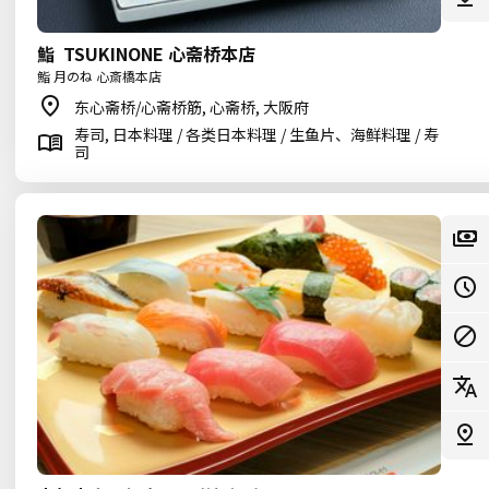
鮨 TSUKINONE 心斋桥本店
鮨 月のね 心斎橋本店
东心斋桥/心斋桥筋, 心斋桥, 大阪府
寿司, 日本料理 / 各类日本料理 / 生鱼片、海鲜料理 / 寿
司