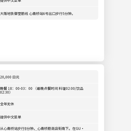
提供中文菜单
大阪地铁御堂筋线 心斋桥站6号出口步行5分钟。
20,000 日元
晚餐 18：00-03：00 （最晚点餐时间 料理02:00/饮品
02:30）
全年无休
提供中文菜单
从心斋桥站步行8分钟。心斋桥筋商店街南下。在GU・