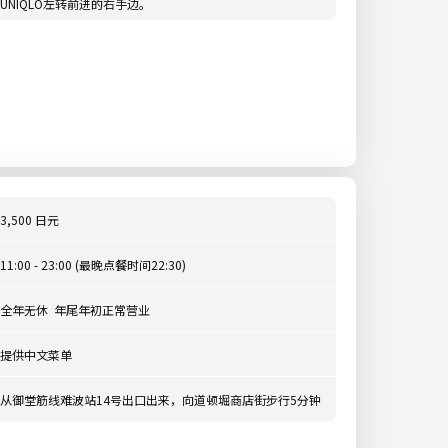
UNIQLO左转前进的右手边。
3,500 日元
11:00 - 23:00 (最晚点餐时间22:30)
全年无休 年尾年初正常营业
提供中文菜单
从御堂筋线难波站14号出口出来，向道顿堀商店街步行5分钟