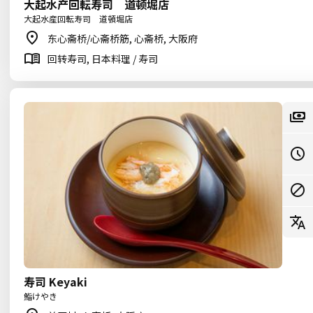
大起水产回転寿司 道顿堀店
大起水産回転寿司 道頓堀店
东心斋桥/心斋桥筋, 心斋桥, 大阪府
回转寿司, 日本料理 / 寿司
寿司 Keyaki
鮨けやき