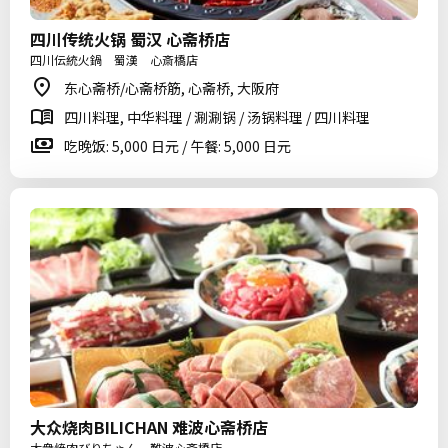
四川传统火锅 蜀汉 心斋桥店
四川伝統火鍋 蜀漢 心斎橋店
东心斋桥/心斋桥筋, 心斋桥, 大阪府
四川料理, 中华料理 / 涮涮锅 / 汤锅料理 / 四川料理
吃晚饭: 5,000 日元 / 午餐: 5,000 日元
大众烧肉BILICHAN 难波心斋桥店
大衆焼肉びりちゃん 難波心斎橋店