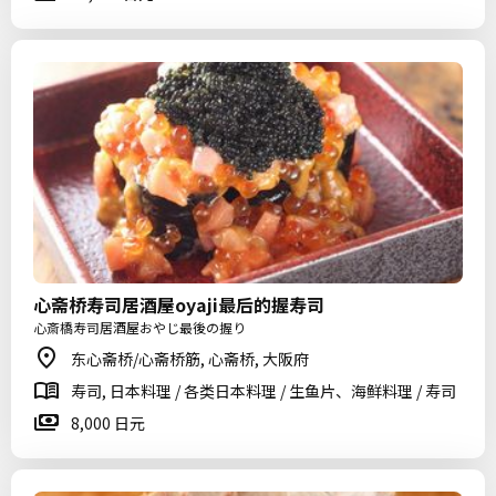
心斋桥寿司居酒屋oyaji最后的握寿司
心斎橋寿司居酒屋おやじ最後の握り
东心斋桥/心斋桥筋, 心斋桥, 大阪府
寿司, 日本料理 / 各类日本料理 / 生鱼片、海鲜料理 / 寿司
8,000 日元