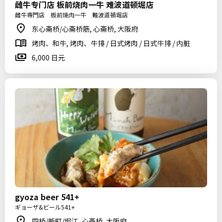
雌牛专门店 板前烧肉一牛 难波道顿堀店
雌牛専門店 板前焼肉一牛 難波道頓堀店
东心斋桥/心斋桥筋, 心斋桥, 大阪府
烤肉、和牛, 烤肉、牛排 / 日式烤肉 / 日式牛排 / 内脏
6,000 日元
gyoza beer 541+
ギョーザ&ビール541+
四桥/新町/堀江, 心斋桥, 大阪府