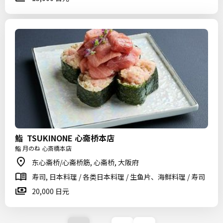
鮨 TSUKINONE 心斋桥本店
鮨 月のね 心斎橋本店
东心斋桥/心斋桥筋, 心斋桥, 大阪府
寿司, 日本料理 / 各类日本料理 / 生鱼片、海鲜料理 / 寿司
20,000 日元