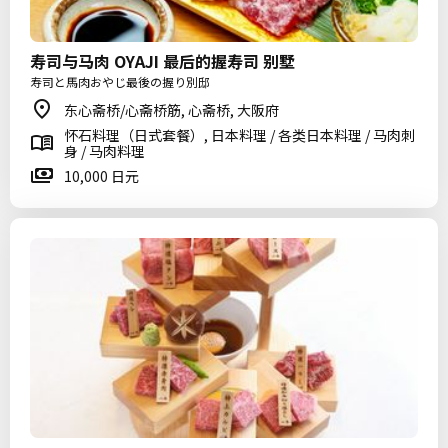
寿司与马肉 OYAJI 最后的握寿司 别墅
寿司と馬肉おやじ最後の握り別邸
东心斋桥/心斋桥筋, 心斋桥, 大阪府
怀石料理（日式套餐）, 日本料理 / 各类日本料理 / 马肉刺
身 / 马肉料理
10,000 日元