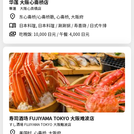
华莲 大阪心斋桥店
華蓮 大阪心斎橋店
东心斋桥/心斋桥筋, 心斋桥, 大阪府
日本料理, 日本料理 / 涮涮锅 / 寿喜烧 / 日式牛排
吃晚饭: 10,000 日元 / 午餐: 4,000 日元
寿司酒场 FUJIYAMA TOKYO 大阪难波店
すし酒場 FUJIYAMA TOKYO 大阪難波店
美国村, 心斋桥, 大阪府