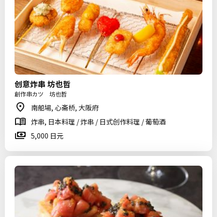
创意炸串 坊也哲
創作串カツ 坊也哲
南船場, 心斋桥, 大阪府
炸串, 日本料理 / 炸串 / 日式创作料理 / 葡萄酒
5,000 日元