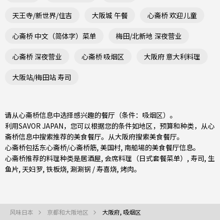
天王寺/新世界/住吉
大阪城 午餐
心斋桥 欢迎儿童
心斋桥 中文（简体字）菜单
梅田/北新地 深夜营业
心斋桥 深夜营业
心斋桥 吸烟区
大阪府 意大利料理
大阪站/梅田站 寿司
请从心斋桥信息中选择感兴趣的餐厅（条件：吸烟区）。
利用SAVOR JAPAN，您可以根据您的条件如地区，预算和种类，从心
斋桥信息中搜索推荐的美食餐厅。从
大阪府
搜索美食餐厅。
心斋桥包括
东心斋桥/心斋桥筋
,
美国村
,
南船場
的美食餐厅信息。
心斋桥推荐的料理种类是
居酒屋
,
会席料理（日式套餐菜单）
,
寿司
,
生
鱼片
,
天妇罗
,
铁板烧
,
涮涮锅 / 寿喜烧
,
烤肉
。
风味日本
京都和大阪地区
大阪府, 吸烟区