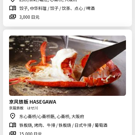
饺子, 中华料理 / 饺子 / 饮茶、点心 / 啤酒
3,000 日元
京风铁板 HASEGAWA
京風鉄板 はせ川
东心斋桥/心斋桥筋, 心斋桥, 大阪府
铁板烧, 烤肉、牛排 / 铁板烧 / 日式牛排 / 葡萄酒
15,000 日元