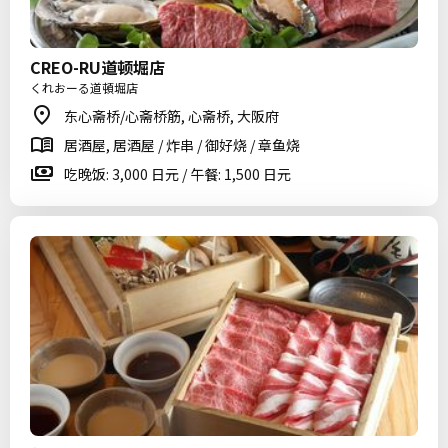
CREO-RU道顿堀店
くれおーる道頓堀店
东心斋桥/心斋桥筋, 心斋桥, 大阪府
居酒屋, 居酒屋 / 炸串 / 御好烧 / 章鱼烧
吃晚饭: 3,000 日元 / 午餐: 1,500 日元