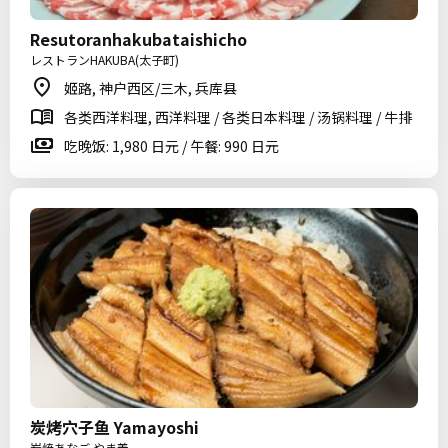
Resutoranhakubataishicho
レストランHAKUBA(太子町)
姬路, 神户西区/三木, 兵库县
各类西洋料理, 西洋料理 / 各类日本料理 / 汤锅料理 / 牛排
吃晚饭: 1,980 日元 / 午餐: 990 日元
炭烤穴子鱼 Yamayoshi
炭焼あなご やま義