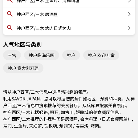
神户西区/三木 生鱼片、海鲜料理
神户西区/三木 居酒屋
神户西区/三木 烤肉日式烤肉
人气地区与类别
三宫
神户临海乐园
神户
神户 欢迎儿童
神户 意大利料理
请从神户西区/三木信息中选择感兴趣的餐厅。
利用SAVOR JAPAN，您可以根据您的条件如地区，预算和种类，从神
户西区/三木信息中搜索推荐的美食餐厅。从
兵库县
搜索美食餐厅。
神户西区/三木包括
姬路
,
明石
,
加古川
, 姬路城的美食餐厅信息。
神户西区/三木推荐的料理种类是
居酒屋
,
会席料理（日式套餐菜单）
,
寿司
,
生鱼片
,
天妇罗
,
铁板烧
,
涮涮锅 / 寿喜烧
,
烤肉
。