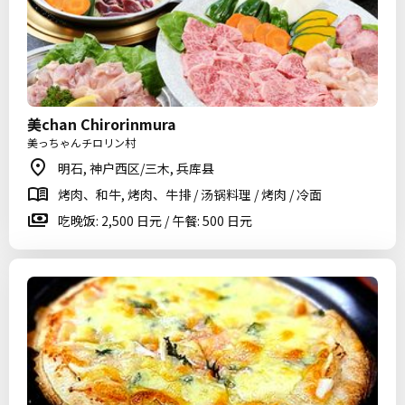
美chan Chirorinmura
美っちゃんチロリン村
明石, 神户西区/三木, 兵库县
烤肉、和牛, 烤肉、牛排 / 汤锅料理 / 烤肉 / 冷面
吃晚饭: 2,500 日元 / 午餐: 500 日元