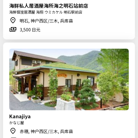
海鲜私人居酒屋海所海之明石站前店
海鮮個室居酒屋 海翔 ウミカケル 明石駅前店
明石, 神户西区/三木, 兵库县
3,500 日元
Kanajiya
かなじ屋
赤穗, 神户西区/三木, 兵库县