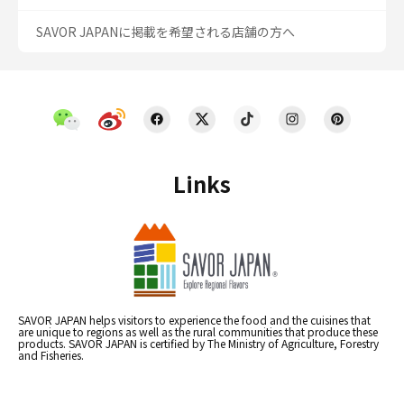
SAVOR JAPANに掲載を希望される店舗の方へ
Links
SAVOR JAPAN helps visitors to experience the food and the cuisines that
are unique to regions as well as the rural communities that produce these
products. SAVOR JAPAN is certified by The Ministry of Agriculture, Forestry
and Fisheries.