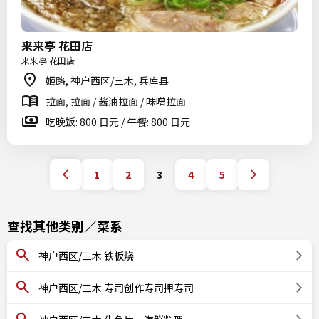
来来亭 花田店
来来亭 花田店
姬路, 神户西区/三木, 兵库县
拉面, 拉面 / 酱油拉面 / 味噌拉面
吃晚饭: 800 日元 / 午餐: 800 日元
1
2
3
4
5
查找其他类别／菜系
神户西区/三木 铁板烧
神户西区/三木 寿司创作寿司押寿司