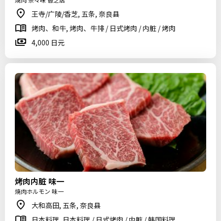
王寺/广陵/香芝, 五条, 奈良县
烤肉、和牛, 烤肉、牛排 / 日式烤肉 / 内脏 / 烤肉
4,000 日元
烤肉内脏 味一
焼肉ホルモン 味一
大和高田, 五条, 奈良县
日本料理, 日本料理 / 日式烤肉 / 内脏 / 韩国料理