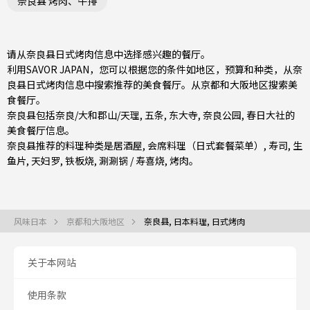
奈良县 烤肉、牛排
请从奈良县日式烤肉信息中选择感兴趣的餐厅。
利用SAVOR JAPAN，您可以根据您的条件如地区，预算和种类，从奈
良县日式烤肉信息中搜索推荐的美食餐厅。从
京都和大阪地区
搜索美
食餐厅。
奈良县包括
奈良/大和郡山/天理
,
五条
, 东大寺, 奈良公园, 春日大社的
美食餐厅信息。
奈良县推荐的料理种类是
居酒屋
,
会席料理（日式套餐菜单）
,
寿司
,
生
鱼片
,
天妇罗
,
铁板烧
,
涮涮锅 / 寿喜烧
,
烤肉
。
风味日本
京都和大阪地区
奈良县, 日本料理, 日式烤肉
关于本网站
使用条款