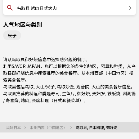
鸟取县 烤肉日式烤肉
人气地区与类别
米子
请从鸟取县御好烧信息中选择感兴趣的餐厅。
利用SAVOR JAPAN，您可以根据您的条件如地区，预算和种类，从鸟
取县御好烧信息中搜索推荐的美食餐厅。从
本州西部（中国地区）
搜
索美食餐厅。
鸟取县包括
鸟取
,
大山/米子
, 鸟取沙丘, 观音院, 大山的美食餐厅信息。
鸟取县推荐的料理种类是
寿司
,
生鱼片
,
御好烧
,
天妇罗
,
铁板烧
,
涮涮锅
/ 寿喜烧
,
烤肉
,
会席料理（日式套餐菜单）
。
风味日本
本州西部（中国地区）
鸟取县, 日本料理, 御好烧