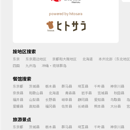
powered by hitosara
按地区搜索
东京
东京周边地区
京都和大阪地区
北海道
本州北部（东北地区
四国
九州岛
冲绳・琉球群岛
餐馆搜索
东京都
茨城县
栃木县
群马县
埼玉县
千叶县
神奈川县
奈良县
和歌山县
北海道
青森县
岩手县
宫城县
秋田县
福井县
山梨县
长野县
岐阜县
静冈县
爱知县
鸟取县
岛
爱媛县
高知县
福冈县
佐贺县
长崎县
熊本县
大分县
宫
旅游景点
东京都
茨城县
栃木县
群马县
埼玉县
千叶县
神奈川县