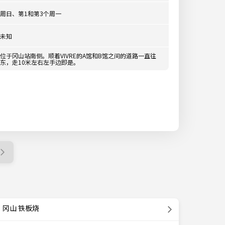
周日、第1和第3个周一
未知
位于冈山站南侧。顺着VIVRE的A馆和B馆之间的道路一直往
东，走10米左右左手边即是。
冈山 铁板烧