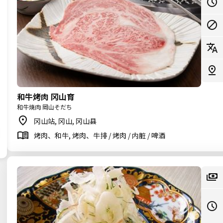
和牛烤肉 冈山育
和牛焼肉 岡山そだち
冈山站, 冈山, 冈山县
烤肉、和牛, 烤肉、牛排 / 烤肉 / 内脏 / 啤酒