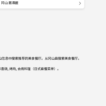
冈山 居酒屋
冈山信息中搜索推荐的美食餐厅。从
冈山县
搜索美食餐厅。
 寿喜烧
,
烤肉
,
会席料理（日式套餐菜单）
。