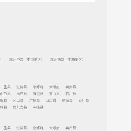
）
本州中部（中部地区）
本州西部（中国地区）
三重县
滋贺县
京都府
大阪府
兵库县
山形县
福岛县
新泻县
富山县
石川县
根县
冈山县
广岛县
山口县
德岛县
香川县
崎县
鹿儿岛县
冲绳县
三重县
滋贺县
京都府
大阪府
兵库县