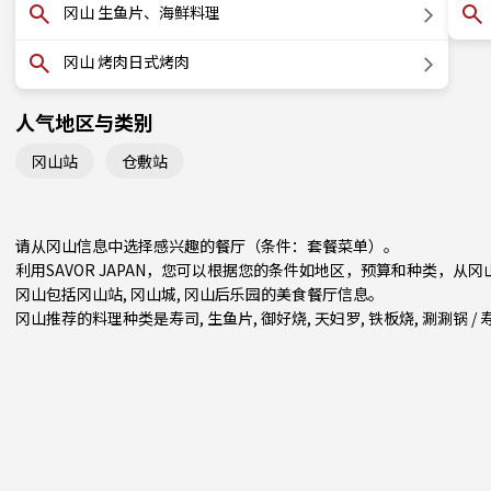
冈山 生鱼片、海鲜料理
冈山 烤肉日式烤肉
人气地区与类别
冈山站
仓敷站
请从冈山信息中选择感兴趣的餐厅（条件：套餐菜单）。
利用SAVOR JAPAN，您可以根据您的条件如地区，预算和种类，从
冈山包括
冈山站
, 冈山城, 冈山后乐园的美食餐厅信息。
冈山推荐的料理种类是
寿司
,
生鱼片
,
御好烧
,
天妇罗
,
铁板烧
,
涮涮锅 /