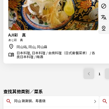
AJI彩 真
あじ彩 真
冈山站, 冈山, 冈山县
日本料理, 日本料理 / 会席料理（日式套餐菜单） / 各
类日本料理 / 梅酒
1
查找其他类别／菜系
冈山 涮涮锅、寿喜烧