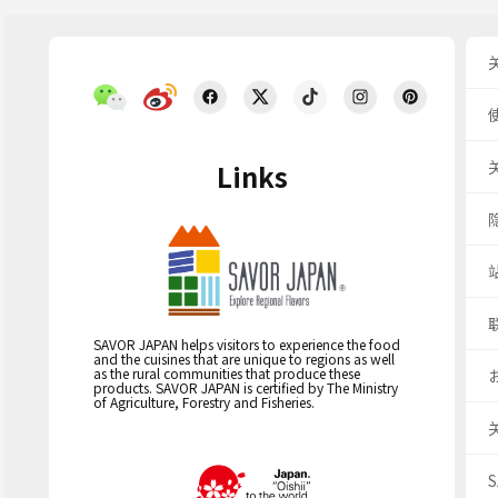
Links
SAVOR JAPAN helps visitors to experience the food
and the cuisines that are unique to regions as well
as the rural communities that produce these
products. SAVOR JAPAN is certified by The Ministry
of Agriculture, Forestry and Fisheries.