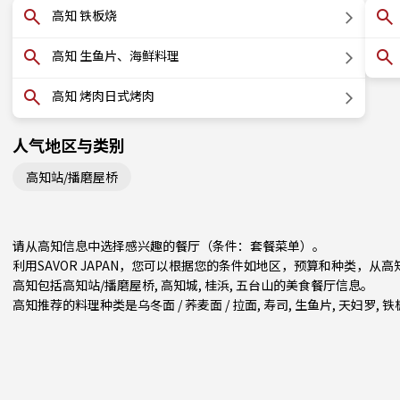
高知 铁板烧
高知 生鱼片、海鲜料理
高知 烤肉日式烤肉
人气地区与类别
高知站/播磨屋桥
请从高知信息中选择感兴趣的餐厅（条件：套餐菜单）。
利用SAVOR JAPAN，您可以根据您的条件如地区，预算和种类，从
高知包括
高知站/播磨屋桥
, 高知城, 桂浜, 五台山的美食餐厅信息。
高知推荐的料理种类是
乌冬面 / 荞麦面 / 拉面
,
寿司
,
生鱼片
,
天妇罗
,
铁