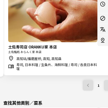
土佐寿司店 ORANKU家 本店
土佐鮨処 おらんく家 本店
高知站/播磨屋桥, 高知, 高知县
寿司, 日本料理 / 生鱼片、海鲜料理 / 寿司 / 各类日本料
理
1
查找其他类别／菜系