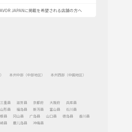
SAVOR JAPANに掲載を希望される店舗の方へ
）
本州中部（中部地区）
本州西部（中国地区）
三重县
滋贺县
京都府
大阪府
兵库县
山形县
福岛县
新泻县
富山县
石川县
根县
冈山县
广岛县
山口县
德岛县
香川县
崎县
鹿儿岛县
冲绳县