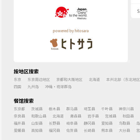
powered by hitosara
按地区搜索
东京
东京周边地区
京都和大阪地区
北海道
本州北部（东北地区
四国
九州岛
冲绳・琉球群岛
餐馆搜索
东京都
茨城县
栃木县
群马县
埼玉县
千叶县
神奈川县
奈良县
和歌山县
北海道
青森县
岩手县
宫城县
秋田县
福井县
山梨县
长野县
岐阜县
静冈县
爱知县
鸟取县
岛
爱媛县
高知县
福冈县
佐贺县
长崎县
熊本县
大分县
宫