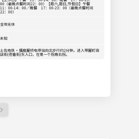
00（最晚点餐时间22：00）【周六,周日,节假日】午餐
11：00-14：00／晚餐 17：00-23：00（最晚点餐时间
22：00）
全年无休
未知
土佐电铁·播磨屋桥电停站向北步行约2分钟。进入带屋町商
店街(壱番街)东入口，在第一个拐角右拐。