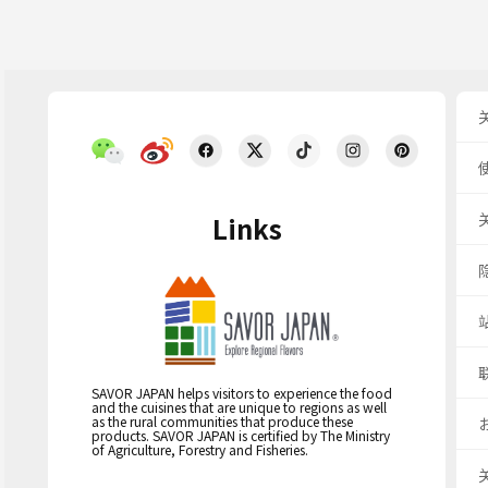
Links
SAVOR JAPAN helps visitors to experience the food
and the cuisines that are unique to regions as well
as the rural communities that produce these
products. SAVOR JAPAN is certified by The Ministry
of Agriculture, Forestry and Fisheries.