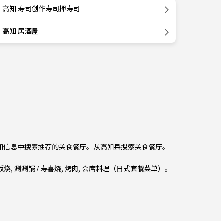
高知 寿司创作寿司押寿司
高知 居酒屋
高知信息中搜索推荐的美食餐厅。从
高知县
搜索美食餐厅。
板烧
,
涮涮锅 / 寿喜烧
,
烤肉
,
会席料理（日式套餐菜单）
。