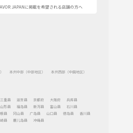
SAVOR JAPANに掲載を希望される店舗の方へ
）
本州中部（中部地区）
本州西部（中国地区）
三重县
滋贺县
京都府
大阪府
兵库县
山形县
福岛县
新泻县
富山县
石川县
根县
冈山县
广岛县
山口县
德岛县
香川县
崎县
鹿儿岛县
冲绳县