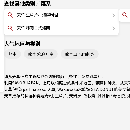
查找其他类别／菜系
天草 生鱼片、海鲜料理
天草 烤肉日式烤肉
人气地区与类别
熊本
熊本 欢迎儿童
熊本县 马肉刺身
请从天草信息中选择感兴趣的餐厅（条件：英文菜单）。
利用SAVOR JAPAN，您可以根据您的条件如地区，预算和种类，从
天草包括Spa Thalasso 天草, Wakuwaku水族馆 SEA DONUT的美
天草推荐的料理种类是
寿司
,
生鱼片
,
天妇罗
,
铁板烧
,
涮涮锅 / 寿喜烧
,