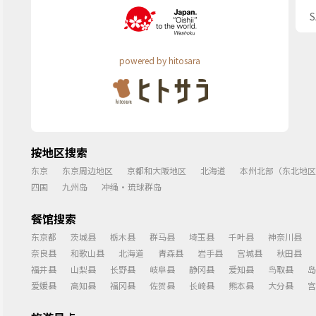
powered by hitosara
按地区搜索
东京
东京周边地区
京都和大阪地区
北海道
本州北部（东北地区
四国
九州岛
冲绳・琉球群岛
餐馆搜索
东京都
茨城县
栃木县
群马县
埼玉县
千叶县
神奈川县
奈良县
和歌山县
北海道
青森县
岩手县
宫城县
秋田县
福井县
山梨县
长野县
岐阜县
静冈县
爱知县
鸟取县
岛
爱媛县
高知县
福冈县
佐贺县
长崎县
熊本县
大分县
宫