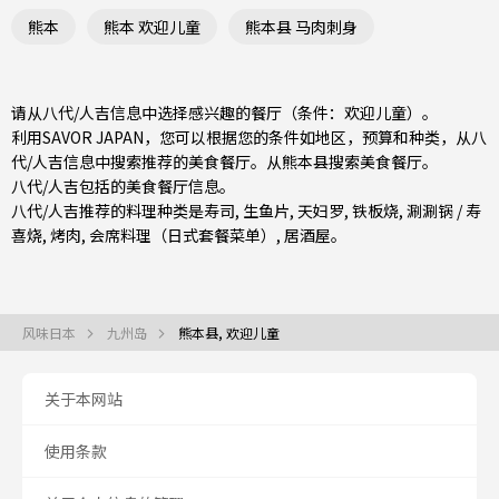
熊本
熊本 欢迎儿童
熊本县 马肉刺身
请从八代/人吉信息中选择感兴趣的餐厅（条件：欢迎儿童）。
利用SAVOR JAPAN，您可以根据您的条件如地区，预算和种类，从八
代/人吉信息中搜索推荐的美食餐厅。从
熊本县
搜索美食餐厅。
八代/人吉包括的美食餐厅信息。
八代/人吉推荐的料理种类是
寿司
,
生鱼片
,
天妇罗
,
铁板烧
,
涮涮锅 / 寿
喜烧
,
烤肉
,
会席料理（日式套餐菜单）
,
居酒屋
。
风味日本
九州岛
熊本县, 欢迎儿童
关于本网站
使用条款