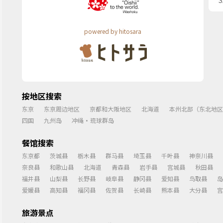
powered by hitosara
按地区搜索
东京
东京周边地区
京都和大阪地区
北海道
本州北部（东北地区
四国
九州岛
冲绳・琉球群岛
餐馆搜索
东京都
茨城县
栃木县
群马县
埼玉县
千叶县
神奈川县
奈良县
和歌山县
北海道
青森县
岩手县
宫城县
秋田县
福井县
山梨县
长野县
岐阜县
静冈县
爱知县
鸟取县
岛
爱媛县
高知县
福冈县
佐贺县
长崎县
熊本县
大分县
宫
旅游景点