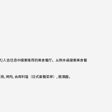
八代/人吉信息中搜索推荐的美食餐厅。从
熊本县
搜索美食餐
喜烧
,
烤肉
,
会席料理（日式套餐菜单）
,
居酒屋
。