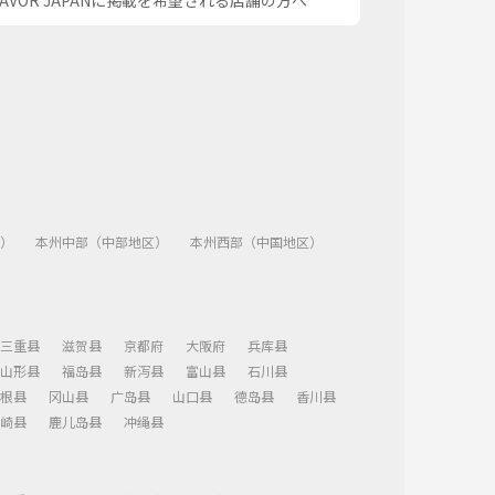
SAVOR JAPANに掲載を希望される店舗の方へ
）
本州中部（中部地区）
本州西部（中国地区）
三重县
滋贺县
京都府
大阪府
兵库县
山形县
福岛县
新泻县
富山县
石川县
根县
冈山县
广岛县
山口县
德岛县
香川县
崎县
鹿儿岛县
冲绳县