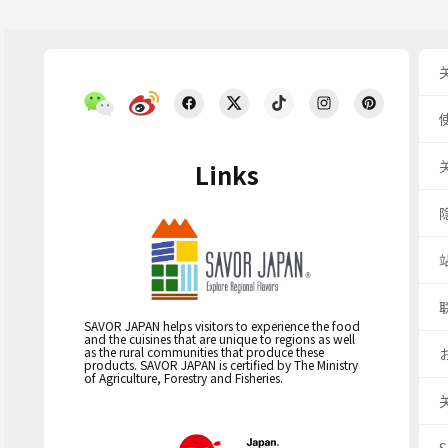
Links
SAVOR JAPAN helps visitors to experience the food
and the cuisines that are unique to regions as well
as the rural communities that produce these
products. SAVOR JAPAN is certified by The Ministry
of Agriculture, Forestry and Fisheries.