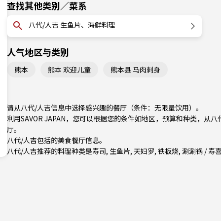
查找其他类别／菜系
八代/人吉 生鱼片、海鲜料理
人气地区与类别
熊本
熊本 欢迎儿童
熊本县 马肉刺身
请从八代/人吉信息中选择感兴趣的餐厅（条件：无限量饮用）。
利用SAVOR JAPAN，您可以根据您的条件如地区，预算和种类，从
厅。
八代/人吉包括的美食餐厅信息。
八代/人吉推荐的料理种类是
寿司
,
生鱼片
,
天妇罗
,
铁板烧
,
涮涮锅 / 寿