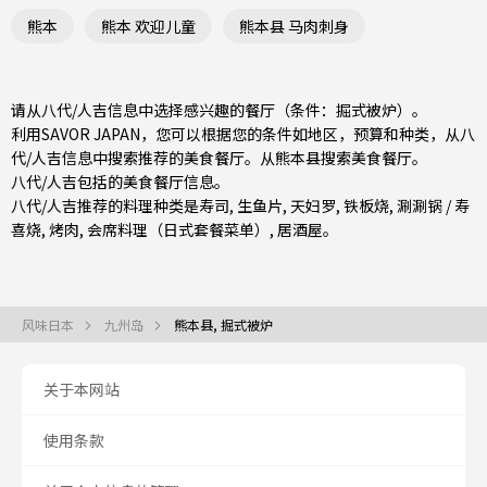
熊本
熊本 欢迎儿童
熊本县 马肉刺身
请从八代/人吉信息中选择感兴趣的餐厅（条件：掘式被炉）。
利用SAVOR JAPAN，您可以根据您的条件如地区，预算和种类，从八
代/人吉信息中搜索推荐的美食餐厅。从
熊本县
搜索美食餐厅。
八代/人吉包括的美食餐厅信息。
八代/人吉推荐的料理种类是
寿司
,
生鱼片
,
天妇罗
,
铁板烧
,
涮涮锅 / 寿
喜烧
,
烤肉
,
会席料理（日式套餐菜单）
,
居酒屋
。
风味日本
九州岛
熊本县, 掘式被炉
关于本网站
使用条款