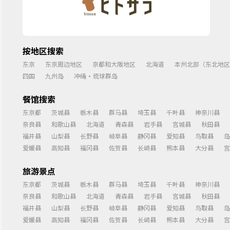
按地区搜索
东京
东京周边地区
京都和大阪地区
北海道
本州北部（东北地区
四国
九州岛
冲绳・琉球群岛
餐馆搜索
东京都
茨城县
栃木县
群马县
埼玉县
千叶县
神奈川县
奈良县
和歌山县
北海道
青森县
岩手县
宫城县
秋田县
福井县
山梨县
长野县
岐阜县
静冈县
爱知县
鸟取县
岛
爱媛县
高知县
福冈县
佐贺县
长崎县
熊本县
大分县
宫
旅游景点
东京都
茨城县
栃木县
群马县
埼玉县
千叶县
神奈川县
奈良县
和歌山县
北海道
青森县
岩手县
宫城县
秋田县
福井县
山梨县
长野县
岐阜县
静冈县
爱知县
鸟取县
岛
爱媛县
高知县
福冈县
佐贺县
长崎县
熊本县
大分县
宫