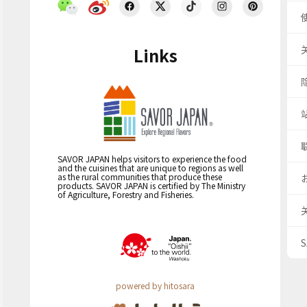
Links
SAVOR JAPAN helps visitors to experience the food
and the cuisines that are unique to regions as well
as the rural communities that produce these
products. SAVOR JAPAN is certified by The Ministry
of Agriculture, Forestry and Fisheries.
powered by hitosara