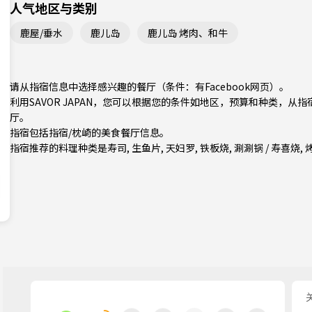
人气地区与类别
鹿屋/垂水
鹿儿岛
鹿儿岛 烤肉、和牛
请从指宿信息中选择感兴趣的餐厅（条件：有Facebook网页）。
利用SAVOR JAPAN，您可以根据您的条件如地区，预算和种类，从
厅。
指宿包括
指宿/枕崎
的美食餐厅信息。
指宿推荐的料理种类是
寿司
,
生鱼片
,
天妇罗
,
铁板烧
,
涮涮锅 / 寿喜烧
,