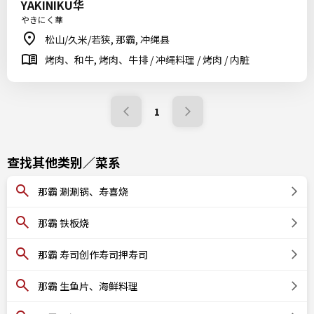
YAKINIKU华
やきにく華
松山/久米/若狭, 那霸, 冲绳县
烤肉、和牛, 烤肉、牛排 / 冲绳料理 / 烤肉 / 内脏
1
查找其他类别／菜系
那霸 涮涮锅、寿喜烧
那霸 铁板烧
那霸 寿司创作寿司押寿司
那霸 生鱼片、海鲜料理