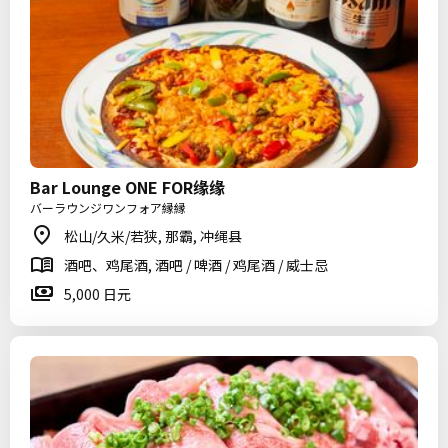
Bar Lounge ONE FOR缘缘
バーラウンジワンフォア縁縁
松山/久米/若狭, 那霸, 冲绳县
酒吧、鸡尾酒, 酒吧 / 啤酒 / 鸡尾酒 / 威士忌
5,000 日元