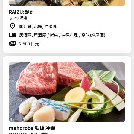
RAIZU酒场
らいず酒場
国际通, 那霸, 冲绳县
居酒屋, 居酒屋 / 烤串 / 冲绳料理 / 高球(鸡尾酒)
2,500 日元
mahoroba 铁板 冲绳
mahoroba 鉄板 沖縄