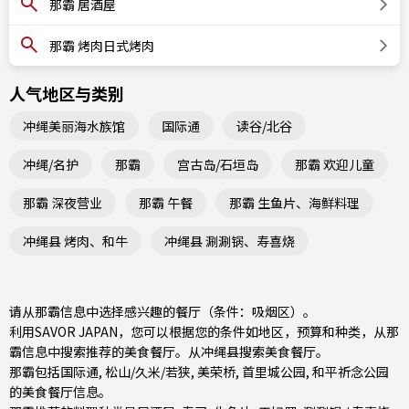
那霸 居酒屋
那霸 烤肉日式烤肉
人气地区与类别
冲绳美丽海水族馆
国际通
读谷/北谷
冲绳/名护
那霸
宫古岛/石垣岛
那霸 欢迎儿童
那霸 深夜营业
那霸 午餐
那霸 生鱼片、海鲜料理
冲绳县 烤肉、和牛
冲绳县 涮涮锅、寿喜烧
请从那霸信息中选择感兴趣的餐厅（条件：吸烟区）。
利用SAVOR JAPAN，您可以根据您的条件如地区，预算和种类，从那
霸信息中搜索推荐的美食餐厅。从
冲绳县
搜索美食餐厅。
那霸包括
国际通
,
松山/久米/若狭
,
美荣桥
, 首里城公园, 和平祈念公园
的美食餐厅信息。