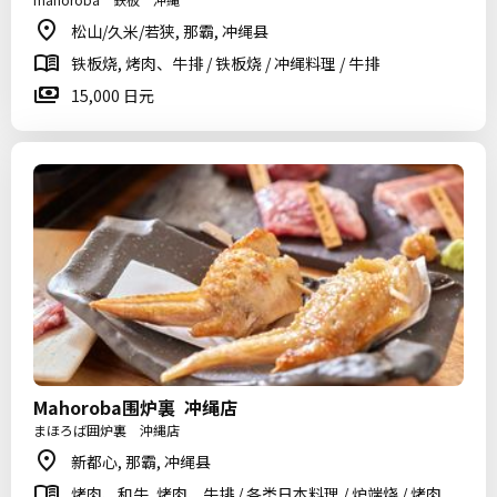
松山/久米/若狭, 那霸, 冲绳县
铁板烧, 烤肉、牛排 / 铁板烧 / 冲绳料理 / 牛排
15,000 日元
Mahoroba围炉裏 冲绳店
まほろば囲炉裏 沖縄店
新都心, 那霸, 冲绳县
烤肉、和牛, 烤肉、牛排 / 各类日本料理 / 炉端烧 / 烤肉