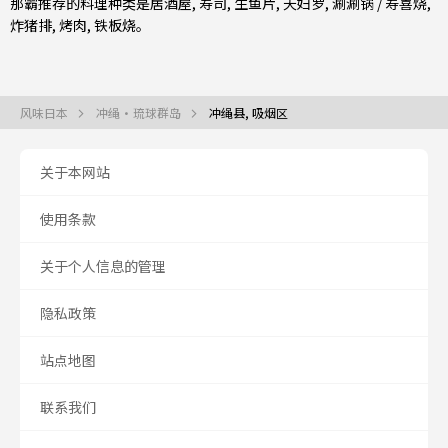
那霸推荐的料理种类是
居酒屋
,
寿司
,
生鱼片
,
天妇罗
,
涮涮锅 / 寿喜烧
,
炸猪排
,
烤肉
,
铁板烧
。
风味日本
冲绳・琉球群岛
冲绳县, 吸烟区
关于本网站
使用条款
关于个人信息的管理
隐私政策
站点地图
联系我们