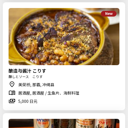
New
酿造与酱汁 こりす
醸しとソース こりす
美荣桥, 那霸, 冲绳县
居酒屋, 居酒屋 / 生鱼片、海鲜料理
5,000 日元