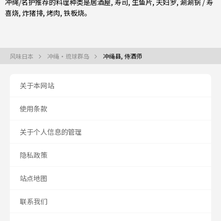
冲绳/名护推荐的料理种类是
居酒屋
,
寿司
,
生鱼片
,
天妇罗
,
涮涮锅 / 寿
喜烧
,
炸猪排
,
烤肉
,
铁板烧
。
风味日本
冲绳・琉球群岛
冲绳县, 侍酒师
关于本网站
使用条款
关于个人信息的管理
隐私政策
站点地图
联系我们