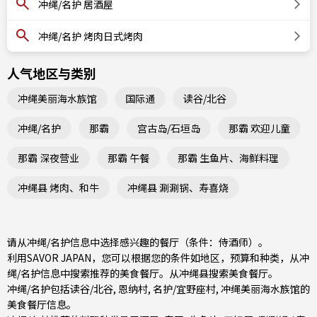
冲绳/名护 居酒屋
冲绳/名护 烤肉日式烤肉
人气地区与类别
冲绳美丽海水族馆
国际通
读谷/北谷
冲绳/名护
那霸
宫古岛/石垣岛
那霸 欢迎儿童
那霸 深夜营业
那霸 午餐
那霸 生鱼片、海鲜料理
冲绳县 烤肉、和牛
冲绳县 涮涮锅、寿喜烧
请从冲绳/名护信息中选择感兴趣的餐厅（条件：侍酒师）。
利用SAVOR JAPAN，您可以根据您的条件如地区，预算和种类，从冲
绳/名护信息中搜索推荐的美食餐厅。从
冲绳县
搜索美食餐厅。
冲绳/名护包括
读谷/北谷
,
恩纳村
,
名护/宜野座村
, 冲绳美丽海水族馆的
美食餐厅信息。