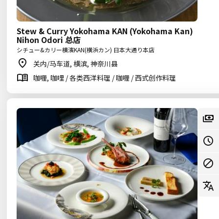
Stew & Curry Yokohama KAN (Yokohama Kan)
Nihon Odori 总店
シチュー&カリー横濱KAN(横浜カン) 日本大通り本店
关内/马车道, 横滨, 神奈川县
咖喱, 咖哩 / 各类西洋料理 / 咖喱 / 西式创作料理