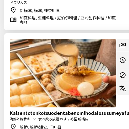
ドワリカズ
新横滨, 横滨, 神奈川县
印度料理, 亚洲料理 / 尼泊尔料理 / 亚式创作料理 / 印度
咖喱
Kaisentotonkotsuodentabenomihodaiosusumeyafu
海鮮と豚骨おでん 食べ飲み放題 おすすめ屋 船橋店
船桥, 船桥/浦安, 千叶县