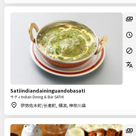
Satiindiandaininguandobasati
サティIndian Dining & Bar SATHI
伊势佐木町/长者町, 横滨, 神奈川县