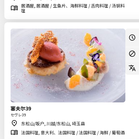
居酒屋, 居酒屋 / 生鱼片、海鲜料理 / 舌肉料理 / 汤锅料
理
塞夫尔39
セヴレ39
东松山/坂户, 川越/东松山, 埼玉县
法国料理, 意大利、法国料理 / 法国料理 / 海鲜 / 葡萄酒