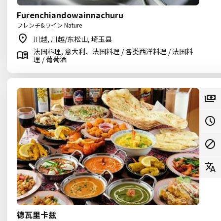
Furenchiandowainnachuru
フレンチ&ワイン Nature
川越, 川越/东松山, 埼玉县
法国料理, 意大利、法国料理 / 各类西洋料理 / 法国料
理 / 葡萄酒
德瓦里卡兹