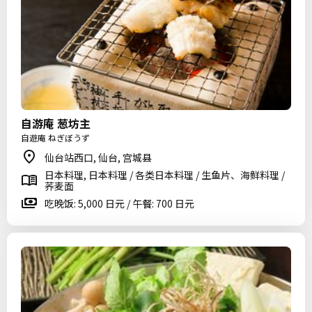
自游庵 葱坊主
自遊庵 ねぎぼうず
仙台站西口, 仙台, 宫城县
日本料理, 日本料理 / 各类日本料理 / 生鱼片、海鲜料理 /
荞麦面
吃晚饭: 5,000 日元 / 午餐: 700 日元