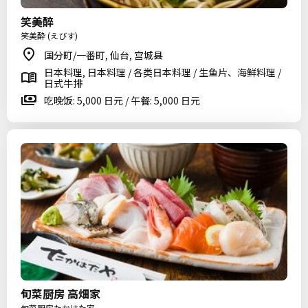
笑美醉
笑美酔 (えびす)
国分町/一番町, 仙台, 宫城县
日本料理, 日本料理 / 各类日本料理 / 生鱼片、海鲜料理 /
日式牛排
吃晚饭: 5,000 日元 / 午餐: 5,000 日元
旬菜厨房 高畑家
旬菜厨房たかはた家