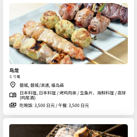
鸟龙
とり竜
磐城, 磐城/滨通, 福岛县
日本料理, 日本料理 / 烤鸡肉串 / 生鱼片、海鲜料理 / 高球
(鸡尾酒)
吃晚饭: 3,500 日元 / 午餐: 3,500 日元