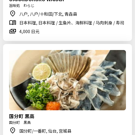
旨味処 わらじ
八户, 八户/十和田/下北, 青森县
日本料理, 日本料理 / 生鱼片、海鲜料理 / 马肉刺身 / 寿司
4,000 日元
国分町 黑高
国分町 黒髙
国分町/一番町, 仙台, 宫城县