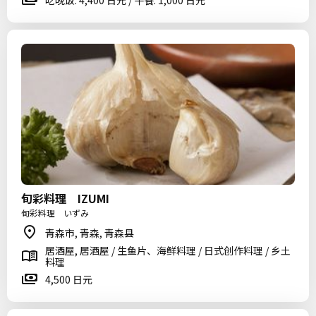
吃晚饭: 4,400 日元 / 午餐: 1,000 日元
旬彩料理 IZUMI
旬彩料理 いずみ
青森市, 青森, 青森县
居酒屋, 居酒屋 / 生鱼片、海鲜料理 / 日式创作料理 / 乡土
料理
4,500 日元