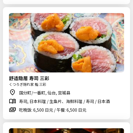
舒适隐居 寿司 三彩
くつろぎ隠れ家 鮨 三彩
国分町/一番町, 仙台, 宫城县
寿司, 日本料理 / 生鱼片、海鲜料理 / 寿司 / 日本酒
吃晚饭: 6,500 日元 / 午餐: 6,500 日元