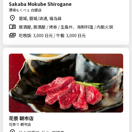
Sakaba Mokube Shirogane
酒場もくべぇ 白銀店
磐城, 磐城/滨通, 福岛县
居酒屋, 居酒屋 / 烤串 / 生鱼片、海鲜料理 / 内脏火锅
吃晚饭: 3,000 日元 / 午餐: 3,000 日元
花祭 朝市店
花祭り 朝市店