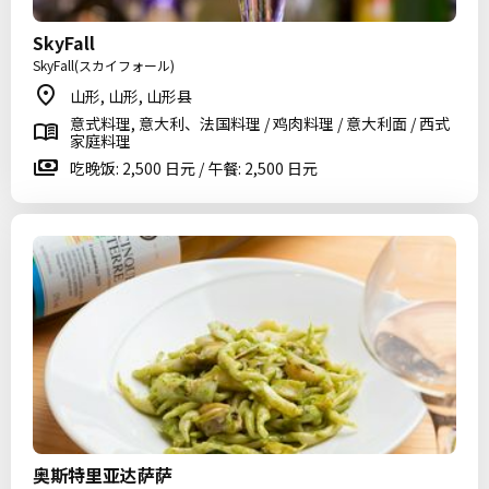
SkyFall
SkyFall(スカイフォール)
山形, 山形, 山形县
意式料理, 意大利、法国料理 / 鸡肉料理 / 意大利面 / 西式
家庭料理
吃晚饭: 2,500 日元 / 午餐: 2,500 日元
奥斯特里亚达萨萨