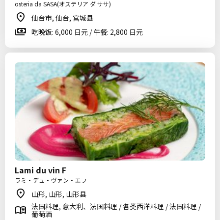
osteria da SASA(オステリア ダ ササ)
仙台市, 仙台, 宫城县
吃晚饭: 6,000 日元 / 午餐: 2,800 日元
Lami du vin F
ラミ・デュ・ヴァン・エフ
山形, 山形, 山形县
法国料理, 意大利、法国料理 / 各类西洋料理 / 法国料理 /
葡萄酒