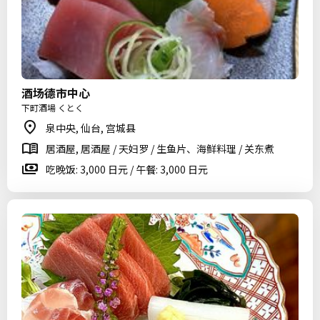
酒场德市中心
下町酒場 くとく
泉中央, 仙台, 宫城县
居酒屋, 居酒屋 / 天妇罗 / 生鱼片、海鲜料理 / 关东煮
吃晚饭: 3,000 日元 / 午餐: 3,000 日元