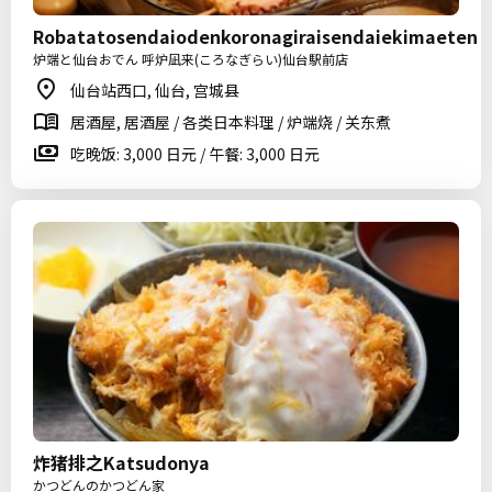
Robatatosendaiodenkoronagiraisendaiekimaeten
炉端と仙台おでん 呼炉凪来(ころなぎらい)仙台駅前店
仙台站西口, 仙台, 宫城县
居酒屋, 居酒屋 / 各类日本料理 / 炉端烧 / 关东煮
吃晚饭: 3,000 日元 / 午餐: 3,000 日元
炸猪排之Katsudonya
かつどんのかつどん家