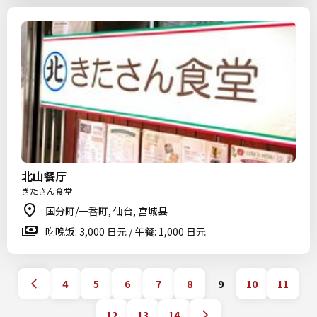
北山餐厅
きたさん食堂
国分町/一番町, 仙台, 宫城县
吃晚饭: 3,000 日元 / 午餐: 1,000 日元
4
5
6
7
8
9
10
11
12
13
14