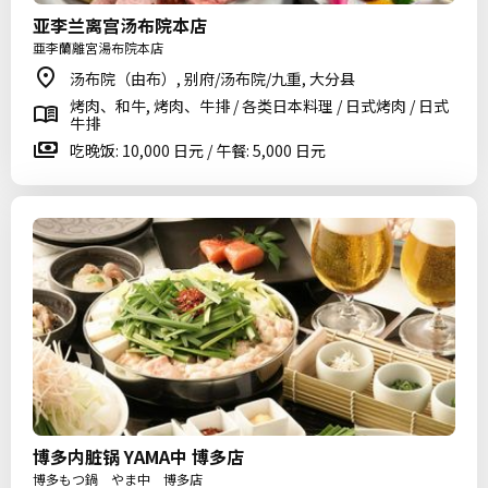
亚李兰离宫汤布院本店
亜李蘭離宮湯布院本店
汤布院（由布）, 别府/汤布院/九重, 大分县
烤肉、和牛, 烤肉、牛排 / 各类日本料理 / 日式烤肉 / 日式
牛排
吃晚饭: 10,000 日元 / 午餐: 5,000 日元
博多内脏锅 YAMA中 博多店
博多もつ鍋 やま中 博多店