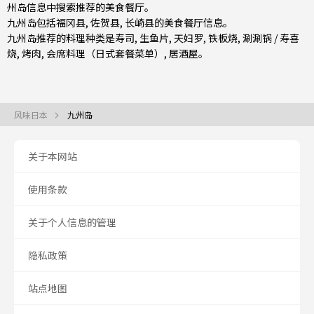
州岛信息中搜索推荐的美食餐厅。
九州岛包括
福冈县
,
佐贺县
,
长崎县
的美食餐厅信息。
九州岛推荐的料理种类是
寿司
,
生鱼片
,
天妇罗
,
铁板烧
,
涮涮锅 / 寿喜
烧
,
烤肉
,
会席料理（日式套餐菜单）
,
居酒屋
。
风味日本
九州岛
关于本网站
使用条款
关于个人信息的管理
隐私政策
站点地图