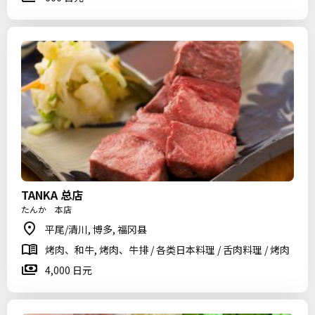
TANKA 总店
たんか 本店
平尾/清川, 博多, 福冈县
烤肉、和牛, 烤肉、牛排 / 各类日本料理 / 舌肉料理 / 烤肉
4,000 日元