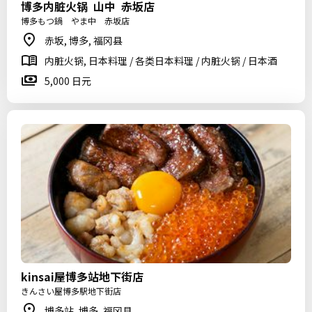
博多内脏火锅 山中 赤坂店
博多もつ鍋 やま中 赤坂店
赤坂, 博多, 福冈县
内脏火锅, 日本料理 / 各类日本料理 / 内脏火锅 / 日本酒
5,000 日元
kinsai屋博多站地下街店
きんさい屋博多駅地下街店
博多站, 博多, 福冈县