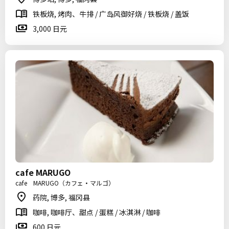
铁板烧, 烤肉、牛排 / 广岛风御好烧 / 铁板烧 / 盖饭
3,000 日元
cafe MARUGO
cafe MARUGO（カフェ・マルゴ）
药院, 博多, 福冈县
咖啡, 咖啡厅、甜点 / 蛋糕 / 冰淇淋 / 咖啡
600 日元