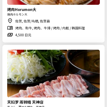
烤肉Horumon大
焼肉ホルモン大
佐贺, 佐贺/鸟栖, 佐贺县
烤肉、和牛, 烤肉、牛排 / 烤肉 / 内脏 / 韩国料理
4,500 日元
天妇罗 雨转晴 天神店
天ぷら 雨のち晴れ 天神店