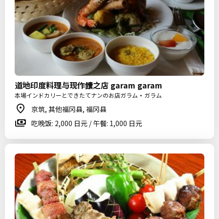
道地印度料理与现作饢之店 garam garam
本場インドカリーとできたてナンのお店ガラム・ガラム
京筑, 其他福冈县, 福冈县
吃晚饭: 2,000 日元 / 午餐: 1,000 日元