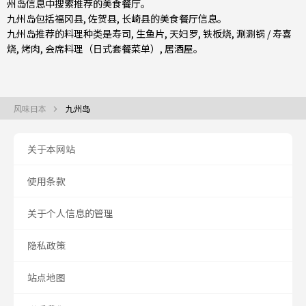
州岛信息中搜索推荐的美食餐厅。
九州岛包括
福冈县
,
佐贺县
,
长崎县
的美食餐厅信息。
九州岛推荐的料理种类是
寿司
,
生鱼片
,
天妇罗
,
铁板烧
,
涮涮锅 / 寿喜
烧
,
烤肉
,
会席料理（日式套餐菜单）
,
居酒屋
。
风味日本
九州岛
关于本网站
使用条款
关于个人信息的管理
隐私政策
站点地图