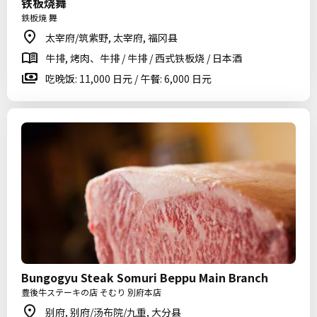
铁板烧舞
鉄板焼 舞
太宰府/筑紫野, 太宰府, 福冈县
牛排, 烤肉、牛排 / 牛排 / 西式铁板烧 / 日本酒
吃晚饭: 11,000 日元 / 午餐: 6,000 日元
Bungogyu Steak Somuri Beppu Main Branch
豊後牛ステーキの店 そむり 別府本店
别府, 别府/汤布院/九重, 大分县