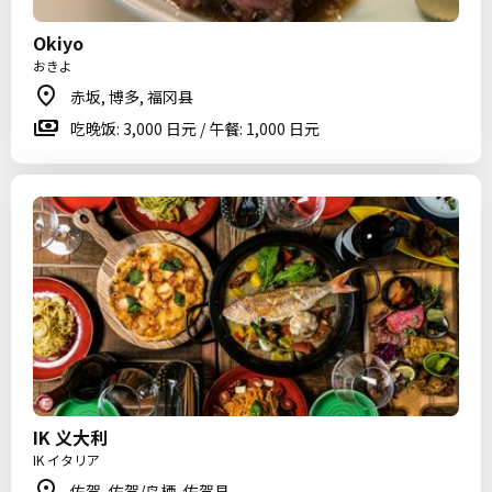
Okiyo
おきよ
赤坂, 博多, 福冈县
吃晚饭: 3,000 日元 / 午餐: 1,000 日元
IK 义大利
IK イタリア
佐贺, 佐贺/鸟栖, 佐贺县