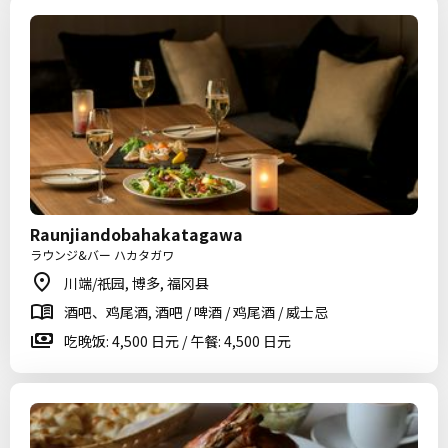
Raunjiandobahakatagawa
ラウンジ&バー ハカタガワ
川端/祇园, 博多, 福冈县
酒吧、鸡尾酒, 酒吧 / 啤酒 / 鸡尾酒 / 威士忌
吃晚饭: 4,500 日元 / 午餐: 4,500 日元