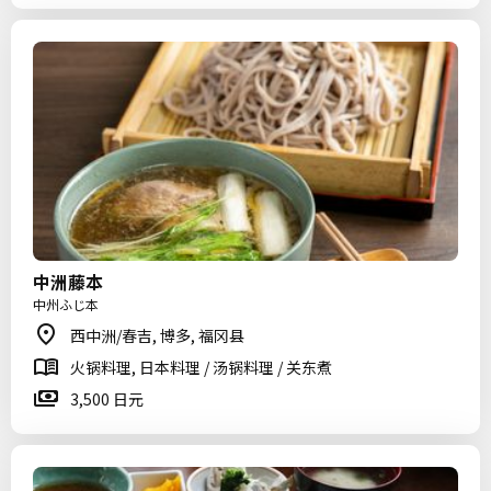
中洲藤本
中州ふじ本
西中洲/春吉, 博多, 福冈县
火锅料理, 日本料理 / 汤锅料理 / 关东煮
3,500 日元