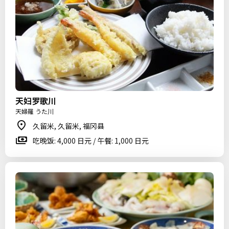
天妇罗歌川
天婦羅 うた川
久留米, 久留米, 福冈县
吃晚饭: 4,000 日元 / 午餐: 1,000 日元