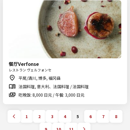
餐厅Verfonse
レストラン ヴェルフォンセ
平尾/清川, 博多, 福冈县
法国料理, 意大利、法国料理 / 法国料理
吃晚饭: 8,000 日元 / 午餐: 3,000 日元
1
2
3
4
5
6
7
8
9
10
11