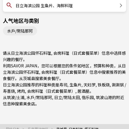
日立海滨公园 生鱼片、海鲜料理
人气地区与类别
水戶/常陆那珂
请从日立海滨公园怀石料理, 会席料理（日式套餐菜单）信息中选择感
兴趣的餐厅。
利用SAVOR JAPAN，您可以根据您的条件如地区，预算和种类，从日
立海滨公园怀石料理, 会席料理（日式套餐菜单）信息中搜索推荐的美
食餐厅。从
茨城县
搜索美食餐厅。
日立海滨公园推荐的料理种类是
寿司
,
生鱼片
,
天妇罗
,
铁板烧
,
涮涮锅 /
寿喜烧
,
烤肉
,
会席料理（日式套餐菜单）
,
居酒屋
。
从
筑波/土浦
,
水戶/常陆那珂
,
日立/常陆太田
, 偕乐园, 筑波山港的附近
信息种搜索美食店。
风味日本
东京周边地区
茨城县, 日本料理, 怀石料理