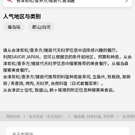
会津若松/喜多方/猪苗代 居酒屋
人气地区与类别
福岛站
郡山/白河
请从会津若松/喜多方/猪苗代天妇罗信息中选择感兴趣的餐厅。
利用SAVOR JAPAN，您可以根据您的条件如地区，预算和种类，从会
津若松/喜多方/猪苗代天妇罗信息中搜索推荐的美食餐厅。从
福岛县
搜索美食餐厅。
会津若松/喜多方/猪苗代推荐的料理种类是
寿司
,
生鱼片
,
铁板烧
,
涮涮
锅 / 寿喜烧
,
烤肉
,
天妇罗
,
会席料理（日式套餐菜单）
。
从会津武士住宅, 饭盛山, 鹤ヶ城港的附近信息种搜索美食店。
风味日本
本州北部（东北地区）
福岛县, 日本料理, 天妇罗
会津若松
关于本网站