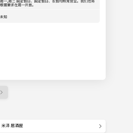
周一,周二 国定假日、国定假日、长假均照常营业。我们也将
根据要求在周一开放。
未知
米泽 居酒屋