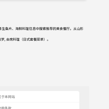
从米泽生鱼片、海鲜料理信息中搜索推荐的美食餐厅。从
山形
妇罗
,
会席料理（日式套餐菜单）
。
关于本网站
使用条款