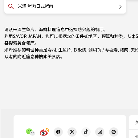
米泽 烤肉日式烤肉
请从米泽生鱼片、海鲜料理信息中选择感兴趣的餐厅。
利用SAVOR JAPAN，您可以根据您的条件如地区，预算和种类，
县
搜索美食餐厅。
米泽推荐的料理种类是
寿司
,
生鱼片
,
铁板烧
,
涮涮锅 / 寿喜烧
,
烤肉
,
天
从港的附近信息种搜索美食店。