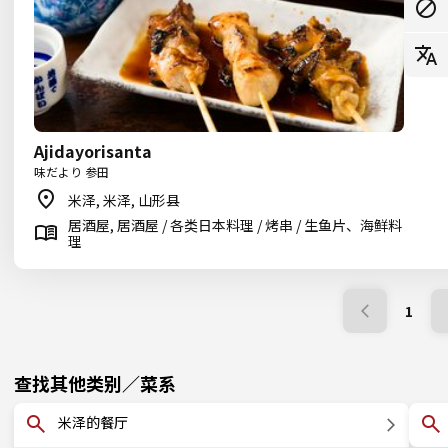
Ajidayorisanta
味だより 参田
米泽, 米泽, 山形县
居酒屋, 居酒屋 / 各类日本料理 / 烤串 / 生鱼片、海鲜料
理
1
查找其他类别／菜系
米泽的餐厅