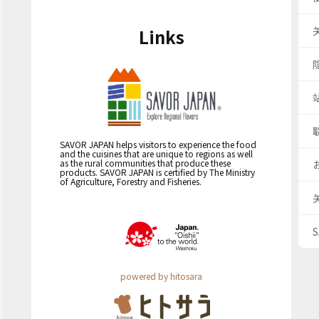
Links
SAVOR JAPAN helps visitors to experience the food
and the cuisines that are unique to regions as well
as the rural communities that produce these
products. SAVOR JAPAN is certified by The Ministry
of Agriculture, Forestry and Fisheries.
powered by hitosara