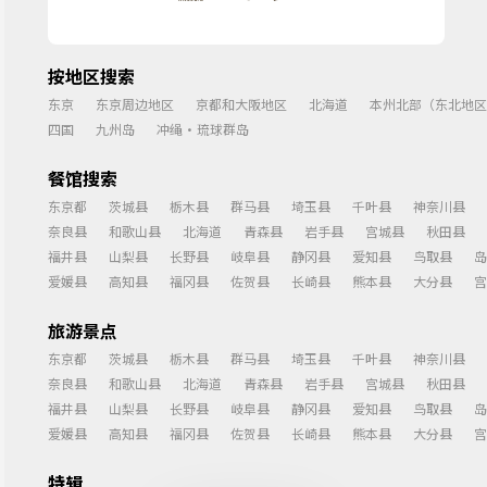
按地区搜索
东京
东京周边地区
京都和大阪地区
北海道
本州北部（东北地区
四国
九州岛
冲绳・琉球群岛
餐馆搜索
东京都
茨城县
栃木县
群马县
埼玉县
千叶县
神奈川县
奈良县
和歌山县
北海道
青森县
岩手县
宫城县
秋田县
福井县
山梨县
长野县
岐阜县
静冈县
爱知县
鸟取县
岛
爱媛县
高知县
福冈县
佐贺县
长崎县
熊本县
大分县
宫
旅游景点
东京都
茨城县
栃木县
群马县
埼玉县
千叶县
神奈川县
奈良县
和歌山县
北海道
青森县
岩手县
宫城县
秋田县
福井县
山梨县
长野县
岐阜县
静冈县
爱知县
鸟取县
岛
爱媛县
高知县
福冈县
佐贺县
长崎县
熊本县
大分县
宫
特辑