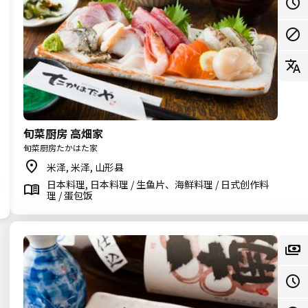
旬菜厨房 高畑家
旬菜厨房たかはた家
米泽, 米泽, 山形县
日本料理, 日本料理 / 生鱼片、海鲜料理 / 日式创作料
理 / 蛋包饭